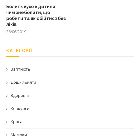
Болить вухо в дитини:
чим знеболити, що
робити та як обійтися без
ліків
26/06/2019
КАТЕГОРІЇ
Вагітність
Дошкільнята
Здоров'я
Конкурси
Краса
Малюки