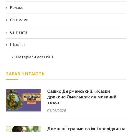
Релакс
Світ мами
Світ тата
Школярі
Матеріали для НУШ
ЗАРАЗ ЧИТАЮТЬ
Сашко Дерманський. «Казки
дракона Омелька»: анімований
текст
03/08/2026
Домашні травми та їхні наслідки: на