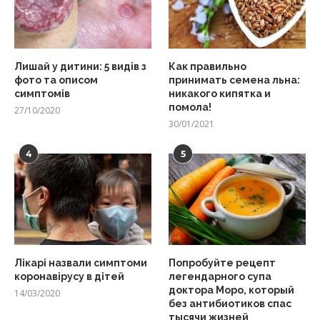
Лишай у дитини: 5 видів з
Как правильно
фото та описом
принимать семена льна:
симптомів
никакого кипятка и
помола!
27/10/2020
30/01/2021
4
5
Лікарі назвали симптоми
Попробуйте рецепт
коронавірусу в дітей
легендарного супа
доктора Моро, который
14/03/2020
без антибиотиков спас
тысячи жизней