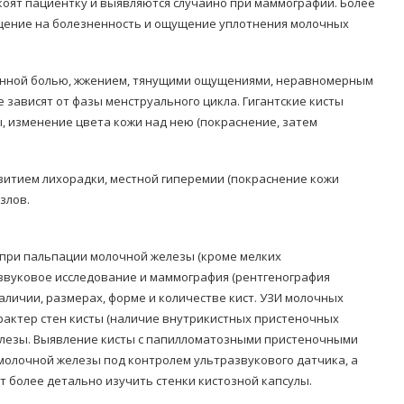
коят пациентку и выявляются случайно при маммографии. Более
щение на болезненность и ощущение уплотнения молочных
оянной болью, жжением, тянущими ощущениями, неравномерным
 зависят от фазы менструального цикла. Гигантские кисты
 изменение цвета кожи над нею (покраснение, затем
витием лихорадки, местной гиперемии (покраснение кожи
злов.
 при пальпации молочной железы (кроме мелких
звуковое исследование и маммография (рентгенография
личии, размерах, форме и количестве кист. УЗИ молочных
арактер стен кисты (наличие внутрикистных пристеночных
лезы. Выявление кисты с папилломатозными пристеночными
олочной железы под контролем ультразвукового датчика, а
 более детально изучить стенки кистозной капсулы.