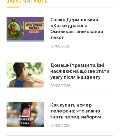
ЗАРАЗ ЧИТАЮТЬ
Сашко Дерманський.
«Казки дракона
Омелька»: анімований
текст
03/08/2026
Домашні травми та їхні
наслідки: на що звертати
увагу після інциденту
03/08/2026
Как купить номер
телефона: что важно
знать перед выбором
02/08/2026