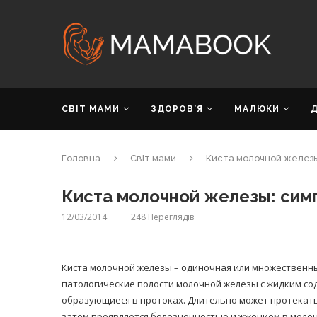
СВІТ МАМИ
ЗДОРОВ’Я
МАЛЮКИ
Головна
Світ мами
Киста молочной железы
Киста молочной железы: сим
12/03/2014
248
Переглядів
Киста молочной железы – одиночная или множественн
патологические полости молочной железы с жидким с
образующиеся в протоках. Длительно может протекат
затем проявляется болезненностью и жжением в молоч