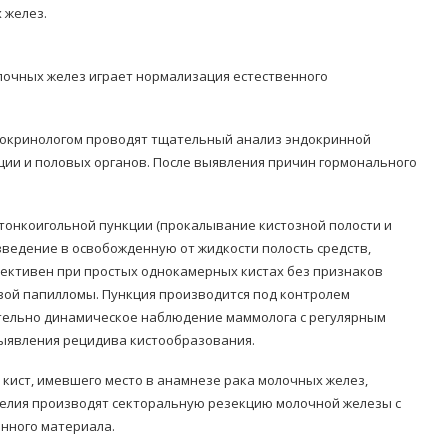
 желез.
лочных желез играет нормализация естественного
ндокринологом проводят тщательный анализ эндокринной
ции и половых органов. После выявления причин гормонального
тонкоигольной пункции (прокалывание кистозной полости и
введение в освобожденную от жидкости полость средств,
фективен при простых однокамерных кистах без признаков
вой папилломы. Пункция производится под контролем
ательно динамическое наблюдение маммолога с регулярным
ыявления рецидива кистообразования.
кист, имевшего место в анамнезе рака молочных желез,
телия производят секторальную резекцию молочной железы с
нного материала.