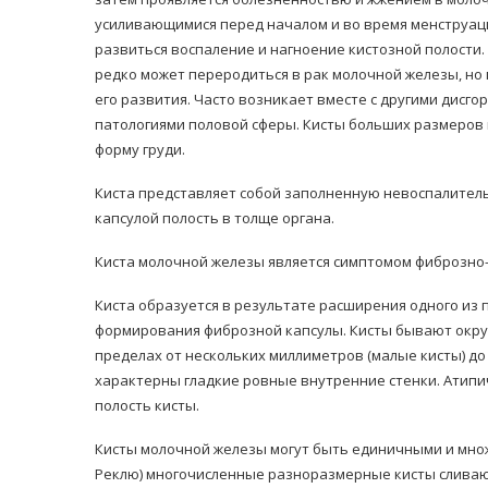
усиливающимися перед началом и во время менструац
развиться воспаление и нагноение кистозной полости.
редко может переродиться в рак молочной железы, но
его развития. Часто возникает вместе с другими дисг
патологиями половой сферы. Кисты больших размеров
форму груди.
равильно принимать
Лікарі назвали 
Киста представляет собой заполненную невоспалител
льна: никакого кипятка
коронавірусу в
капсулой полость в толще органа.
и...
14/Бер/2020
30/Січ/2021
Киста молочной железы является симптомом фиброзно-
Киста образуется в результате расширения одного из 
формирования фиброзной капсулы. Кисты бывают округ
пределах от нескольких миллиметров (малые кисты) до 
характерны гладкие ровные внутренние стенки. Атипи
полость кисты.
Кисты молочной железы могут быть единичными и мно
Реклю) многочисленные разноразмерные кисты сливают