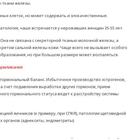
 ткани железы.
нных клеток, но может содержать и злокачественные.
атология, чаше встречается у нерожавших женщин 35-55 лет.
. Она не связана с секреторной тканью молочной железы, а
кретом сальной железы кожи. Чаще всего не вызывает особого
образования, но при большом размере может воспаляться.
кармливания
 гормональный баланс. Избыточное производство эстрогенов,
за счет подавления выработки других гормонов, прием
ого гормонального статуса ведет к расстройству системы
кцией яичников (к примеру, при СПКЯ), патологии щитовидной
 органов (аднекситы, эндометриты).