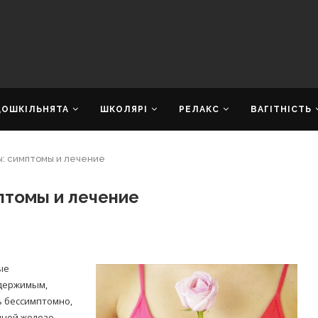
ДОШКІЛЬНЯТА
ШКОЛЯРІ
РЕЛАКС
ВАГІТНІСТЬ
: симптомы и лечение
птомы и лечение
ые
одержимым,
ь бессимптомно,
ной железе,