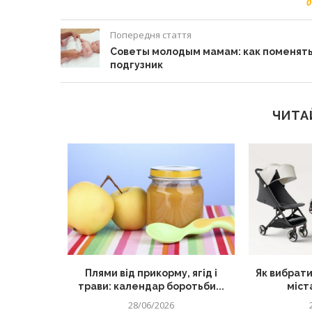
0
Попередня стаття
Советы молодым мамам: как поменят
подгузник
ЧИТА
секретний
Плями від прикорму, ягід і
Як вибрати
их страв
трави: календар боротьби...
міста
28/06/2026