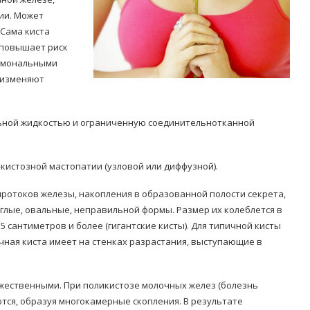
ии. Может
 Сама киста
 повышает риск
ормональными
 изменяют
Попробуйте рецепт
симптоми
ьной жидкостью и ограниченную соединительнотканной
легендарного супа доктора
 дітей
Моро, который без...
08/Січ/2021
кистозной мастопатии (узловой или диффузной).
протоков железы, накопления в образованной полости секрета,
лые, овальные, неправильной формы. Размер их колеблется в
5 сантиметров и более (гигантские кисты). Для типичной кисты
чная киста имеет на стенках разрастания, выступающие в
жественными. При поликистозе молочных желез (болезнь
ся, образуя многокамерные скопления. В результате