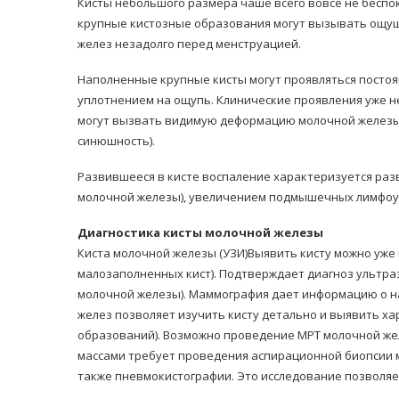
Кисты небольшого размера чаше всего вовсе не беспо
крупные кистозные образования могут вызывать ощу
желез незадолго перед менструацией.
Наполненные крупные кисты могут проявляться пост
уплотнением на ощупь. Клинические проявления уже не
могут вызвать видимую деформацию молочной железы,
синюшность).
Развившееся в кисте воспаление характеризуется раз
молочной железы), увеличением подмышечных лимфоу
Диагностика кисты молочной железы
Киста молочной железы (УЗИ)Выявить кисту можно уже
малозаполненных кист). Подтверждает диагноз ультра
молочной железы). Маммография дает информацию о на
желез позволяет изучить кисту детально и выявить х
образований). Возможно проведение МРТ молочной же
массами требует проведения аспирационной биопсии м
также пневмокистографии. Это исследование позволяет