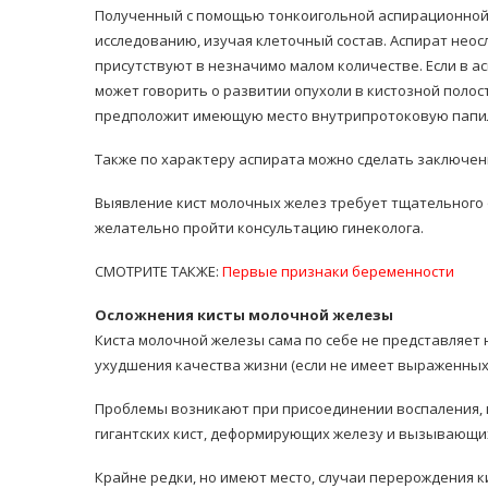
Полученный с помощью тонкоигольной аспирационной 
исследованию, изучая клеточный состав. Аспират неосл
присутствуют в незначимо малом количестве. Если в а
может говорить о развитии опухоли в кистозной полос
предположит имеющую место внутрипротоковую папил
Также по характеру аспирата можно сделать заключени
Выявление кист молочных желез требует тщательного 
желательно пройти консультацию гинеколога.
СМОТРИТЕ ТАКЖЕ:
Первые признаки беременности
Осложнения кисты молочной железы
Киста молочной железы сама по себе не представляет 
ухудшения качества жизни (если не имеет выраженных
Проблемы возникают при присоединении воспаления, и
гигантских кист, деформирующих железу и вызывающи
Крайне редки, но имеют место, случаи перерождения к