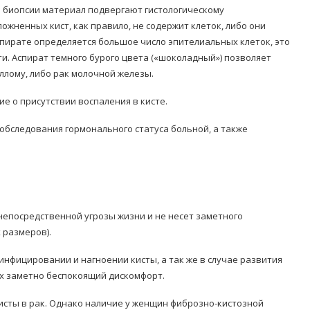
биопсии материал подвергают гистологическому
ожненных кист, как правило, не содержит клеток, либо они
спирате определяется большое число эпителиальных клеток, это
ти. Аспират темного бурого цвета («шоколадный») позволяет
лому, либо рак молочной железы.
е о присутствии воспаления в кисте.
обследования гормонального статуса больной, а также
непосредственной угрозы жизни и не несет заметного
 размеров).
нфицировании и нагноении кисты, а так же в случае развития
х заметно беспокоящий дискомфорт.
исты в рак. Однако наличие у женщин фиброзно-кистозной