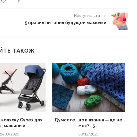
Наступна стаття
ь
5 правил питания будущей мамочки
ЙТЕ ТАКОЖ
 коляску Cybex для
Думаєте, що в’язання — це не
, машини й...
моє?… 5...
25/03/2026
08/12/2025