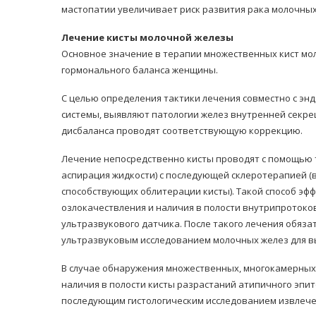
мастопатии увеличивает риск развития рака молочных
Лечение кисты молочной железы
Основное значение в терапии множественных кист мо
гормонального баланса женщины.
С целью определения тактики лечения совместно с э
системы, выявляют патологии желез внутренней секре
дисбаланса проводят соответствующую коррекцию.
Лечение непосредственно кисты проводят с помощью 
аспирация жидкости) с последующей склеротерапией (
способствующих облитерации кисты). Такой способ эф
озлокачествления и наличия в полости внутрипротоко
ультразвукового датчика. После такого лечения обяз
ультразвуковым исследованием молочных желез для в
В случае обнаружения множественных, многокамерных 
наличия в полости кисты разрастаний атипичного эпи
последующим гистологическим исследованием извлече