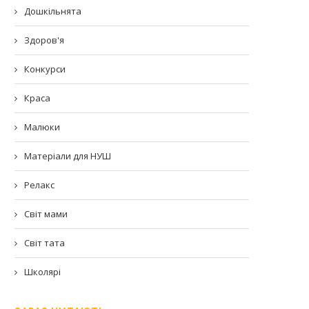
Дошкільнята
Здоров'я
Конкурси
Краса
Малюки
Матеріали для НУШ
Релакс
Світ мами
Світ тата
Школярі