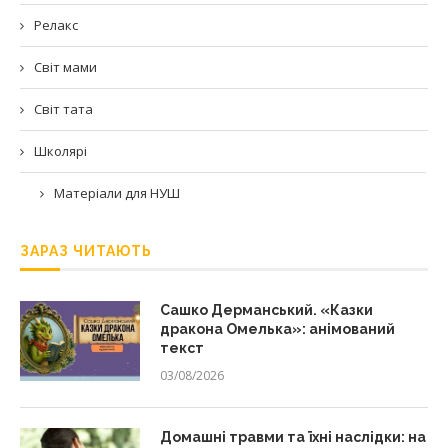
Релакс
Світ мами
Світ тата
Школярі
Матеріали для НУШ
ЗАРАЗ ЧИТАЮТЬ
Сашко Дерманський. «Казки
дракона Омелька»: анімований
текст
03/08/2026
Домашні травми та їхні наслідки: на