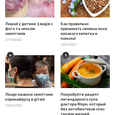
Лишай у дитини: 5 видів з
Как правильно
фото та описом
принимать семена льна:
симптомів
никакого кипятка и
помола!
27/10/2020
30/01/2021
4
5
Лікарі назвали симптоми
Попробуйте рецепт
коронавірусу в дітей
легендарного супа
доктора Моро, который
14/03/2020
без антибиотиков спас
тысячи жизней