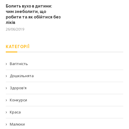
Болить вухо в дитини:
чим знеболити, що
робити та як обійтися без
ліків
26/06/2019
КАТЕГОРІЇ
Вагітність
Дошкільнята
Здоров'я
Конкурси
Краса
Малюки