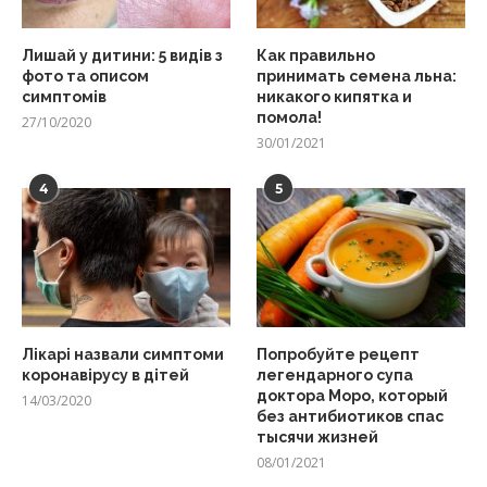
Лишай у дитини: 5 видів з
Как правильно
фото та описом
принимать семена льна:
симптомів
никакого кипятка и
помола!
27/10/2020
30/01/2021
4
5
Лікарі назвали симптоми
Попробуйте рецепт
коронавірусу в дітей
легендарного супа
доктора Моро, который
14/03/2020
без антибиотиков спас
тысячи жизней
08/01/2021