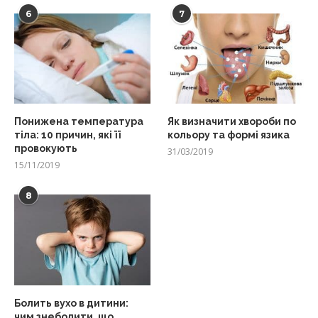
6
7
Понижена температура
Як визначити хвороби по
тіла: 10 причин, які її
кольору та формі язика
провокують
31/03/2019
15/11/2019
8
Болить вухо в дитини:
чим знеболити, що