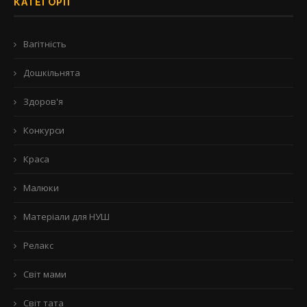
КАТЕГОРІЇ
Вагітність
Дошкільнята
Здоров'я
Конкурси
Краса
Малюки
Матеріали для НУШ
Релакс
Світ мами
Світ тата