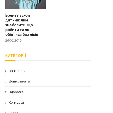
Болить вухо в
дитини: чим
знеболити, що
робити та як
обійтися без ліків
26/06/2019
КАТЕГОРІЇ
Вагітність
Дошкільнята
Здоров'я
Конкурси
Краса