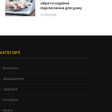
обрати надійне
підключення для дому
31/07/2026
КАТЕГОРІЇ
Вагітність
Дошкільнята
Здоров'я
Конкурси
Краса