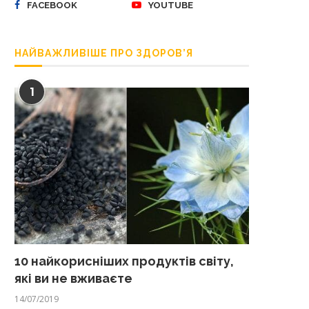
FACEBOOK
YOUTUBE
НАЙВАЖЛИВІШЕ ПРО ЗДОРОВ’Я
1
10 найкорисніших продуктів світу,
які ви не вживаєте
14/07/2019