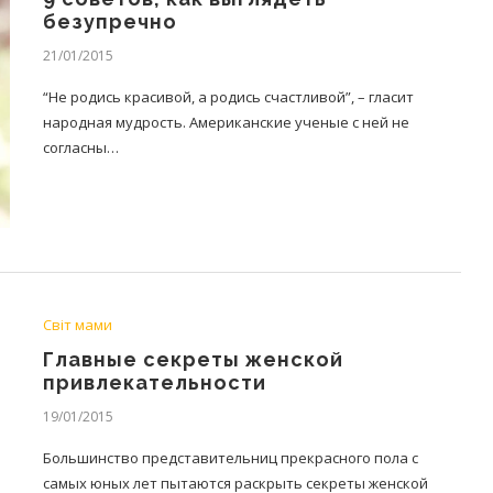
безупречно
21/01/2015
“Не родись красивой, а родись счастливой”, – гласит
народная мудрость. Американские ученые с ней не
согласны…
Світ мами
Главные секреты женской
привлекательности
19/01/2015
Большинство представительниц прекрасного пола с
самых юных лет пытаются раскрыть секреты женской