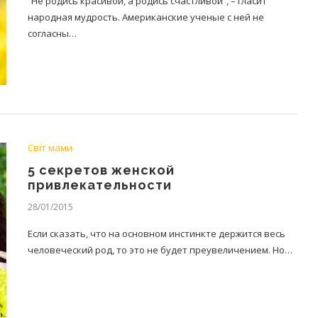
“Не родись красивой, а родись счастливой”, – гласит
народная мудрость. Американские ученые с ней не
согласны…
Світ мами
5 секретов женской
привлекательности
28/01/2015
Если сказать, что на основном инстинкте держится весь
человеческий род, то это не будет преувеличением. Но…