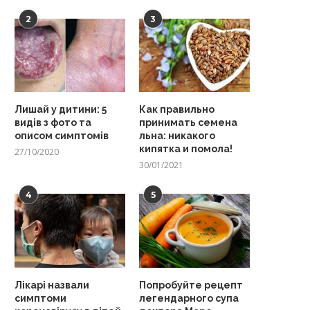
2
3
Лишай у дитини: 5
Как правильно
видів з фото та
принимать семена
описом симптомів
льна: никакого
кипятка и помола!
27/10/2020
30/01/2021
4
5
Лікарі назвали
Попробуйте рецепт
симптоми
легендарного супа