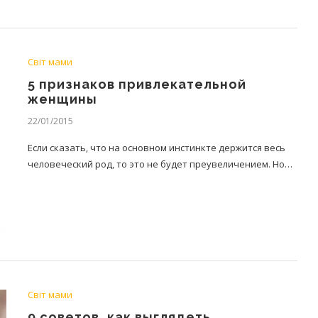
Світ мами
5 признаков привлекательной
женщины
22/01/2015
Если сказать, что на основном инстинкте держится весь
человеческий род, то это не будет преувеличением. Но…
Світ мами
9 советов, как выглядеть