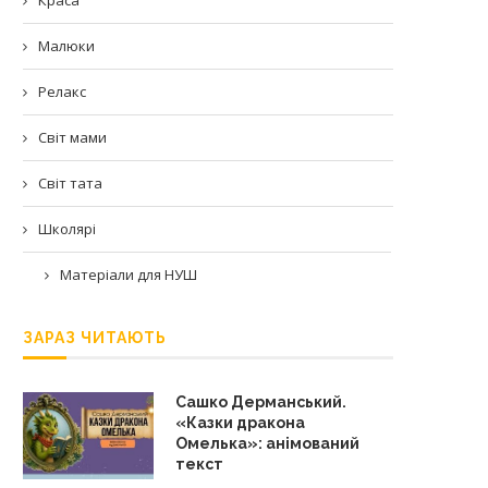
Малюки
Релакс
Світ мами
Світ тата
Школярі
Матеріали для НУШ
ЗАРАЗ ЧИТАЮТЬ
Сашко Дерманський.
«Казки дракона
Омелька»: анімований
текст