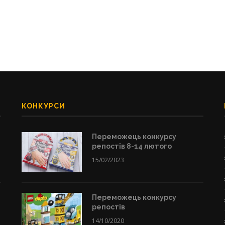
КОНКУРСИ
Переможець конкурсу
репостів 8-14 лютого
15/02/2023
Переможець конкурсу
репостів
14/10/2020