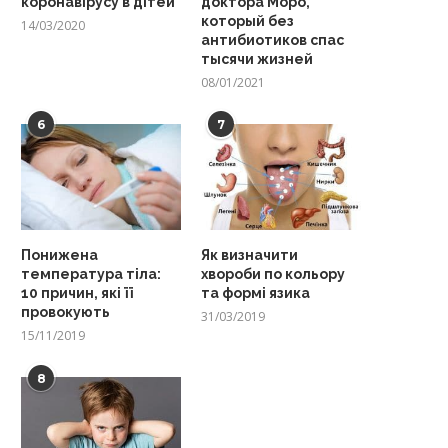
коронавірусу в дітей
доктора Моро,
который без
14/03/2020
антибиотиков спас
тысячи жизней
08/01/2021
6
7
Понижена
Як визначити
температура тіла:
хвороби по кольору
10 причин, які її
та формі язика
провокують
31/03/2019
15/11/2019
8