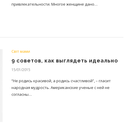
привлекательности. Многое женщине дано…
Світ мами
9 советов, как выглядеть идеально
15/01/2015
“Не родись красивой, а родись счастливой”, – гласит
народная мудрость. Американские ученые с ней не
согласны…