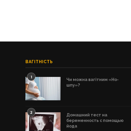
ВАГІТНІСТЬ
1
Чи можна вагітним «Но-
шпу»?
2
Домашний тест на
беременность с помощью
йода