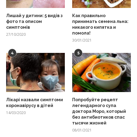
Лишай у дитини: 5 видів з
Как правильно
фото та описом
принимать семена льна:
симптомів
никакого кипятка и
помола!
27/10/2020
30/01/2021
4
5
Лікарі назвали симптоми
Попробуйте рецепт
коронавірусу в дітей
легендарного супа
доктора Моро, который
14/03/2020
без антибиотиков спас
тысячи жизней
08/01/2021