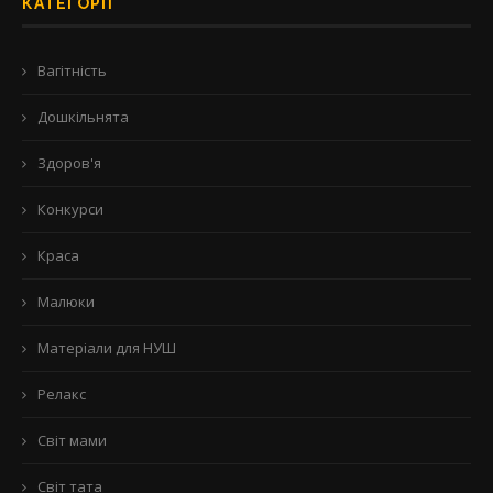
КАТЕГОРІЇ
Вагітність
Дошкільнята
Здоров'я
Конкурси
Краса
Малюки
Матеріали для НУШ
Релакс
Світ мами
Світ тата