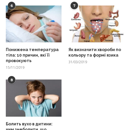
6
7
Понижена температура
Як визначити хвороби по
тіла: 10 причин, які її
кольору та формі язика
провокують
31/03/2019
15/11/2019
8
Болить вухо в дитини:
чим знеболити, що