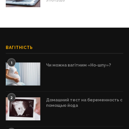
31/07/2026
ВАГІТНІСТЬ
1
Чи можна вагітним «Но-шпу»?
2
Домашний тест на беременность с
помощью йода