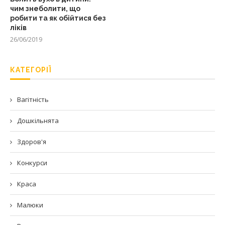
чим знеболити, що
робити та як обійтися без
ліків
26/06/2019
КАТЕГОРІЇ
Вагітність
Дошкільнята
Здоров'я
Конкурси
Краса
Малюки