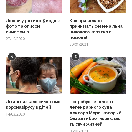
Лишай у дитини: 5 видів з
Как правильно
фото та описом
принимать семена льна:
симптомів
никакого кипятка и
помола!
27/10/2020
30/01/2021
4
5
Лікарі назвали симптоми
Попробуйте рецепт
коронавірусу в дітей
легендарного супа
доктора Моро, который
14/03/2020
без антибиотиков спас
тысячи жизней
08/01/2021