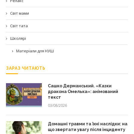
Релакс
Світ мами
Світ тата
Школярі
Матеріали для НУШ
ЗАРАЗ ЧИТАЮТЬ
Сашко Дерманський. «Казки
дракона Омелька»: анімований
текст
03/08/2026
Домашні травми та їхні наслідки: на
що звертати увагу після інциденту