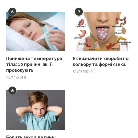
6
7
Понижена температура
Як визначити хвороби по
тіла: 10 причин, які її
кольору та формі язика
провокують
31/03/2019
15/11/2019
8
Болить вухо в дитини: