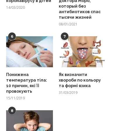
коронавірусу в дітей
доктора Моро,
который без
14/03/2020
антибиотиков спас
тысячи жизней
08/01/2021
6
7
Понижена
Як визначити
температура тіла:
хвороби по кольору
10 причин, які її
та формі язика
провокують
31/03/2019
15/11/2019
8