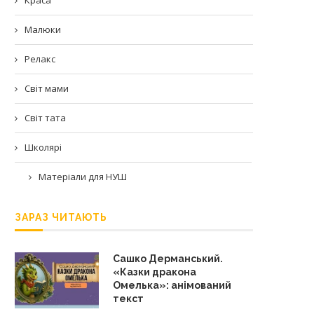
Малюки
Релакс
Світ мами
Світ тата
Школярі
Матеріали для НУШ
ЗАРАЗ ЧИТАЮТЬ
Сашко Дерманський.
«Казки дракона
Омелька»: анімований
текст