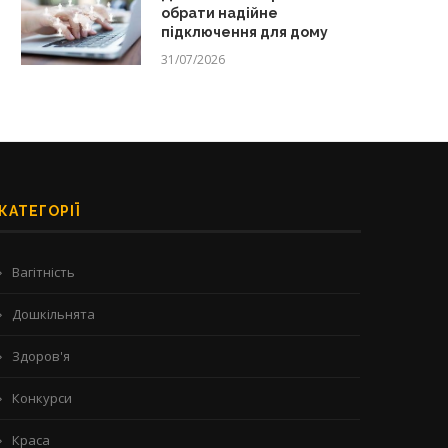
обрати надійне
підключення для дому
31/07/2026
КАТЕГОРІЇ
Вагітність
Дошкільнята
Здоров'я
Конкурси
Краса