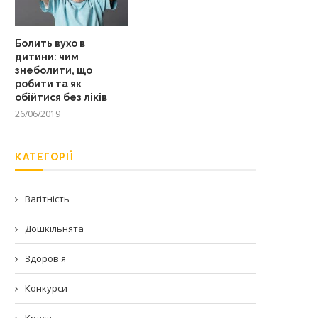
Болить вухо в
дитини: чим
знеболити, що
робити та як
обійтися без ліків
26/06/2019
КАТЕГОРІЇ
Вагітність
Дошкільнята
Здоров'я
Конкурси
Краса