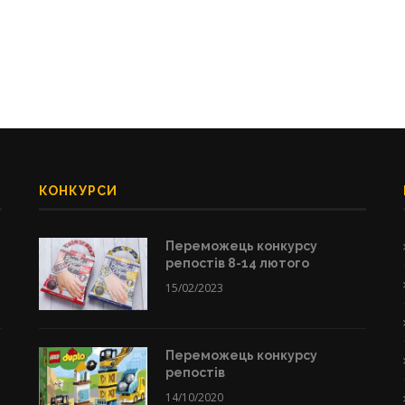
КОНКУРСИ
Переможець конкурсу
репостів 8-14 лютого
15/02/2023
Переможець конкурсу
репостів
14/10/2020