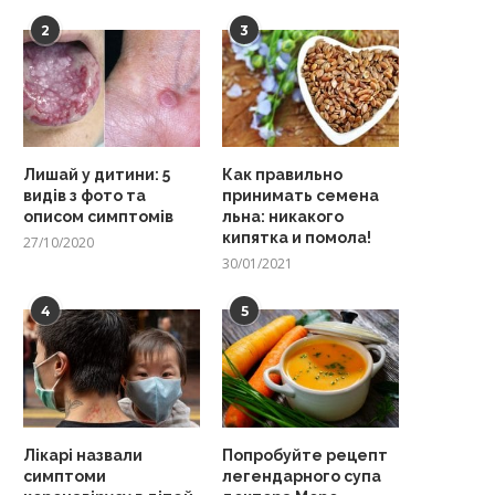
2
3
Лишай у дитини: 5
Как правильно
видів з фото та
принимать семена
описом симптомів
льна: никакого
кипятка и помола!
27/10/2020
30/01/2021
4
5
Лікарі назвали
Попробуйте рецепт
симптоми
легендарного супа