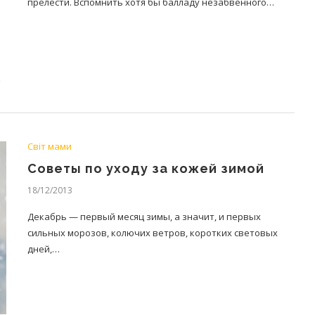
прелести. Вспомнить хотя бы балладу незабвенного…
Світ мами
Советы по уходу за кожей зимой
18/12/2013
Декабрь — первый месяц зимы, а значит, и первых
сильных морозов, колючих ветров, коротких световых
дней,…