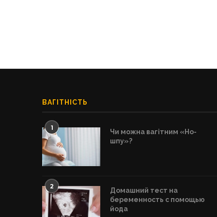
ВАГІТНІСТЬ
1
Чи можна вагітним «Но-
шпу»?
2
Домашний тест на
беременность с помощью
йода