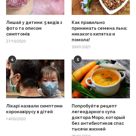
Лишай у дитини: 5 видів з
Как правильно
фото та описом
принимать семена льна:
симптомів
никакого кипятка и
помола!
27/10/2020
30/01/2021
4
5
Лікарі назвали симптоми
Попробуйте рецепт
коронавірусу в дітей
легендарного супа
доктора Моро, который
14/03/2020
без антибиотиков спас
тысячи жизней