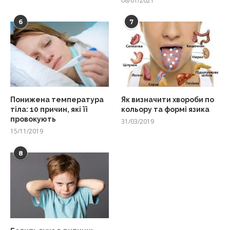
08/01/2021
6
7
Понижена температура
Як визначити хвороби по
тіла: 10 причин, які її
кольору та формі язика
провокують
31/03/2019
15/11/2019
8