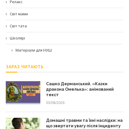
Релакс
Світ мами
Світ тата
Школярі
Матеріали для НУШ
ЗАРАЗ ЧИТАЮТЬ
Сашко Дерманський. «Казки
дракона Омелька»: анімований
текст
03/08/2026
Домашні травми та їхні наслідки: на
що звертати увагу після інциденту