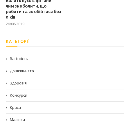
Болить вухо в дитини:
чим знеболити, що
робити та як обійтися без
ліків
26/06/2019
КАТЕГОРІЇ
Вагітність
Дошкільнята
Здоров'я
Конкурси
Краса
Малюки