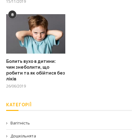
15/11/2019
8
Болить вухо в дитини:
чим знеболити, що
робити та як обійтися без
ліків
26/06/2019
КАТЕГОРІЇ
Вагітність
Дошкільнята