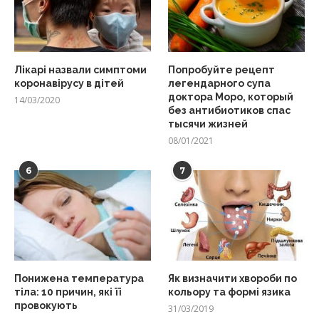
Лікарі назвали симптоми
Попробуйте рецепт
коронавірусу в дітей
легендарного супа
доктора Моро, который
14/03/2020
без антибиотиков спас
тысячи жизней
08/01/2021
6
7
Понижена температура
Як визначити хвороби по
тіла: 10 причин, які її
кольору та формі язика
провокують
31/03/2019