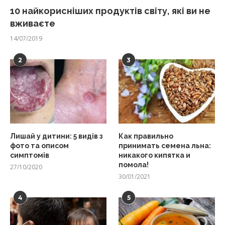
10 найкорисніших продуктів світу, які ви не
вживаєте
14/07/2019
2
3
Лишай у дитини: 5 видів з
Как правильно
фото та описом
принимать семена льна:
симптомів
никакого кипятка и
помола!
27/10/2020
30/01/2021
4
5