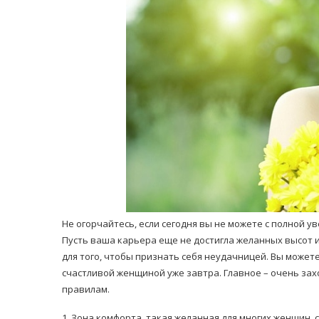
равильно принимать
Лікарі назвали 
льна: никакого кипятка
коронавірусу в
и...
14/Бер/2020
30/Січ/2021
Не огорчайтесь, если сегодня вы не можете с полной у
Пусть ваша карьера еще не достигла желанных высот 
для того, чтобы признать себя неудачницей. Вы может
счастливой женщиной уже завтра. Главное – очень зах
правилам.
1. Зона комфорта, такая желанная для многих женщин,