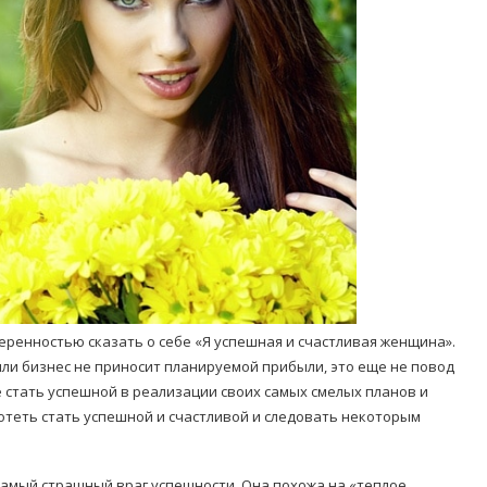
Попробуйте рецепт
симптоми
легендарного супа доктора
 дітей
Моро, который без...
08/Січ/2021
веренностью сказать о себе «Я успешная и счастливая женщина».
или бизнес не приносит планируемой прибыли, это еще не повод
е стать успешной в реализации своих самых смелых планов и
отеть стать успешной и счастливой и следовать некоторым
 самый страшный враг успешности. Она похожа на «теплое