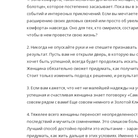
болотце», которое постепенно засасывает. Пока вы в 
событий и интересных приключений. Если вы мечтаете 
расширению своих деловых связей или просто об увел
комфорта» навсегда. Оно для тех, кто смирился, соста
чтобы в нем провести свою жизнь?
2. Никогда не опускайте руки и не спешите признават
результат. Пусть вам не открыли дверь, в которую вы 
хочет быть успешной, всегда будет продолжать искать
Женщина обязательно сможет придумать, как получит
Стоит только изменить подход к решению, и результат 
3. Если вам кажется, что нет ни малейшей надежды на у
успешная и счастливая женщина знает поговорку «Сама
совсем рядом с вами! Еще совсем немного и Золотой Кл
4. Тяжелее всего женщины переносят неопределенност
последствий и мучиться сомнениями. Это слишком боль
Лучший способ достойно пройти это испытание – зара
придумать, как жить дальше в этих условиях. Именно 