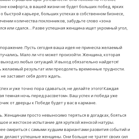
зоне комфорта, в вашей жизни не будет больших побед, ярких
о быстрой карьере, больших успехах в собственном бизнесе,
ичении количества поклонников, забудьте слово «зона
рился или сдался… Разве успешная женщина ищет укромный угол,
ь поражение. Пусть сегодня ваша идея не принесла желаемый
стучались. Мало ли что может произойти. Женщина, которая
 выход из любых ситуаций. И выход обязательно найдется!
ь желаемый результат или преодолеть временные трудности.
не заставит себя долго ждать.
спех и уже точно пора сдаваться, не делайте этого! Каждая
я темная ночь перед рассветом». Ваш успех и победа уже
ючик от дверцы к Победе будет у вас в кармане.
ь. Женщинам просто невыносимо теряться в догадках, бояться
шое и жестокое испытание для хрупкой женской натуры.
нее смириться с самыми худшим вариантами развития событий и
так делают успешные женщины. Они больше не тратят своих сил