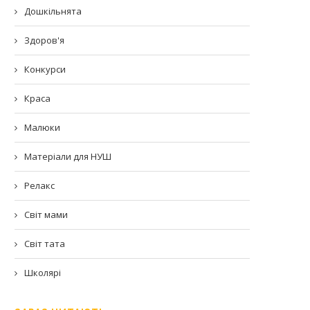
Дошкільнята
Здоров'я
Конкурси
Краса
Малюки
Матеріали для НУШ
Релакс
Світ мами
Світ тата
Школярі