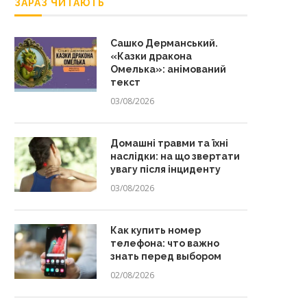
ЗАРАЗ ЧИТАЮТЬ
Сашко Дерманський.
«Казки дракона
Омелька»: анімований
текст
03/08/2026
Домашні травми та їхні
наслідки: на що звертати
увагу після інциденту
03/08/2026
Как купить номер
телефона: что важно
знать перед выбором
02/08/2026