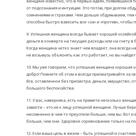
женщине известно, что в первых идеях, появившихся 
от подсознания и интуиции. Это потом, при долгом об
сомнениями и страхами. Чем дольше обдумываем, тем 
способна быстро взвесить все «за» и «против», чтобы
9. Успешная женщина всегда бывает хорошей хозяйкой. О
деньги в конверте на текущие расходы или на счету в 
Когда женщина четко знает чем владеет, она всегда н
не возьмусь объяснять как это работает, но вы найде
10. Мы уже говорили, что успешная женщина хорошая х
добро! Помните об этом и всегда присматривайте за с
Все, оставленное без присмотра: деньги, имущество, о
большого беспокойства.
11. У вас, наверняка, есть на примете несколько женщ
зависти – это не к лицу успешной женщине. Лучше бери
несомненно в чем-то преуспели больше, чем вы. Вот и
больше, чем они. Здоровое соревнование только на по
12. Если ваша цель в жизни – быть успешной и счастли