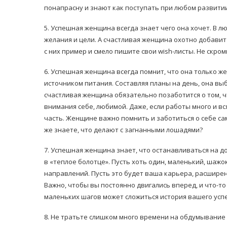
понапрасну и знают как поступать при любом развитии
5. Успешная женщина всегда знает чего она хочет. В л
желания и цели. А счастливая женщина охотно добавит
с них пример и смело пишите свои wish-листы. Не скр
6. Успешная женщина всегда помнит, что она только ж
источником питания. Составляя планы на день, она выб
счастливая женщина обязательно позаботится о том, ч
внимания себе, любимой. Даже, если работы много и в
часть. Женщине важно помнить и заботиться о себе са
же знаете, что делают с загнанными лошадями?
7. Успешная женщина знает, что останавливаться на д
в «теплое болотце». Пусть хоть один, маленький, шаж
направлений. Пусть это будет ваша карьера, расширен
Важно, чтобы вы постоянно двигались вперед, и что-то
маленьких шагов может сложиться история вашего усп
8. Не тратьте слишком много времени на обдумывание