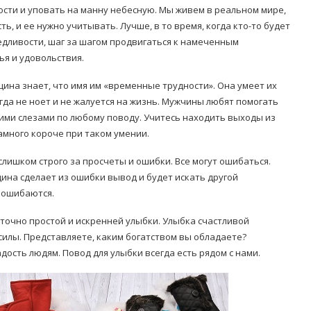
сти и уповать на манну небесную. Мы живем в реальном мире,
ь, и ее нужно учитывать. Лучше, в то время, когда кто-то будет
едливости, шаг за шагом продвигаться к намеченным
ья и удовольствия.
щина знает, что имя им «временные трудности». Она умеет их
гда не ноет и не жалуется на жизнь. Мужчины любят помогать
ими слезами по любому поводу. Учитесь находить выходы из
амного короче при таком умении.
слишком строго за просчеты и ошибки. Все могут ошибаться.
ина сделает из ошибки вывод и будет искать другой
 ошибаются.
аточно простой и искренней улыбки. Улыбка счастливой
силы. Представляете, каким богатством вы обладаете?
адость людям. Повод для улыбки всегда есть рядом с нами.