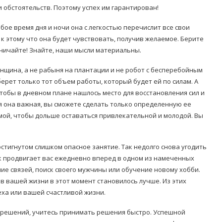
 обстоятельств. Поэтому успех им гарантирован!
юбое время дня и ночи она с легкостью перечислит все свои
 к этому что она будет чувствовать, получив желаемое. Берите
омничайте! Знайте, наши мысли материальны.
енщина, а не рабыня на плантации и не робот с бесперебойным
ерет только тот объем работы, который будет ей по силам. А
тобы в дневном плане нашлось место для восстановления сил и
ся она важная, вы сможете сделать только определенную ее
мой, чтобы дольше оставаться привлекательной и молодой. Вы
остигнутом слишком опасное занятие. Так недолго снова угодить
ок продвигает вас ежедневно вперед в одном из намеченных
ие связей, поиск своего мужчины или обучение новому хобби.
 в вашей жизни в этот момент становилось лучше. Из этих
еха или вашей счастливой жизни.
 решений, учитесь принимать решения быстро. Успешной