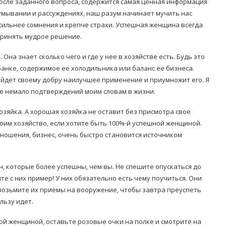
после заданного вопроса, содержится самая ценная информация
думывании и рассуждениях, наш разум начинает мучить нас
сильнее сомнения и крепче страхи. Успешная женщина всегда
 принять мудрое решение.
на знает сколько чего и где у нее в хозяйстве есть. Будь это
банке, содержимое ее холодильника или баланс ее бизнеса.
айдет своему добру наилучшее применение и приумножит его. Я
те немало подтверждений моим словам в жизни.
озяйка. А хорошая хозяйка не оставит без присмотра свое
воим хозяйство, если хотите быть 100%-й успешной женщиной.
тношения, бизнес, очень быстро становится источником
ин, которые более успешны, чем вы. Не спешите опускаться до
те с них пример! У них обязательно есть чему поучиться. Они
 возьмите их приемы на вооружение, чтобы завтра преуспеть
льзу идет.
вой женщиной, оставьте розовые очки на полке и смотрите на