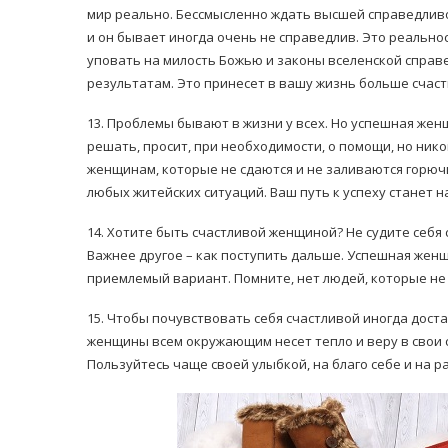
мир реально. Бессмысленно ждать высшей справедливо
и он бывает иногда очень не справедлив. Это реальност
уповать на милость Божью и законы вселенской справ
результатам. Это принесет в вашу жизнь больше счаст
13. Проблемы бывают в жизни у всех. Но успешная жен
решать, просит, при необходимости, о помощи, но нико
женщинам, которые не сдаются и не заливаются горюч
любых житейских ситуаций. Ваш путь к успеху станет н
14. Хотите быть счастливой женщиной? Не судите себя 
Важнее другое – как поступить дальше. Успешная женщ
приемлемый вариант. Помните, нет людей, которые не
15. Чтобы почувствовать себя счастливой иногда дост
женщины всем окружающим несет тепло и веру в свои 
Пользуйтесь чаще своей улыбкой, на благо себе и на р