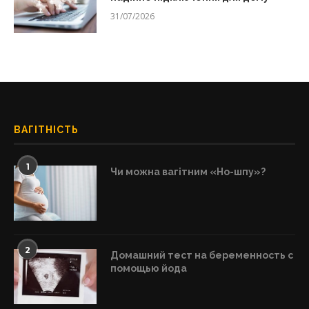
31/07/2026
ВАГІТНІСТЬ
1
Чи можна вагітним «Но-шпу»?
2
Домашний тест на беременность с
помощью йода