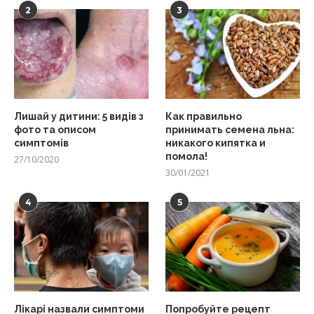
2
3
Лишай у дитини: 5 видів з
Как правильно
фото та описом
принимать семена льна:
симптомів
никакого кипятка и
помола!
27/10/2020
30/01/2021
4
5
Лікарі назвали симптоми
Попробуйте рецепт