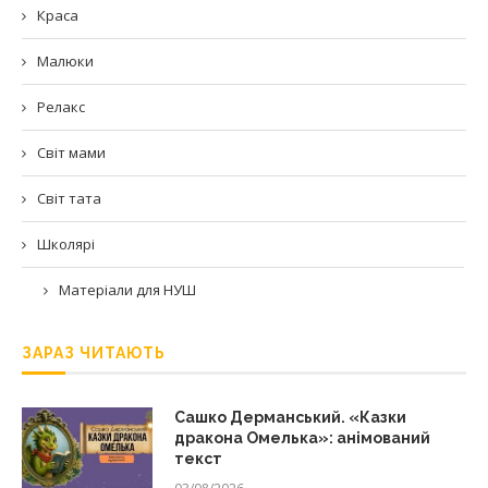
Краса
Малюки
Релакс
Світ мами
Світ тата
Школярі
Матеріали для НУШ
ЗАРАЗ ЧИТАЮТЬ
Сашко Дерманський. «Казки
дракона Омелька»: анімований
текст