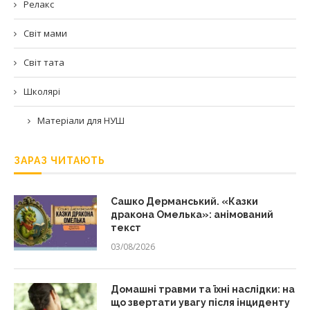
Релакс
Світ мами
Світ тата
Школярі
Матеріали для НУШ
ЗАРАЗ ЧИТАЮТЬ
Сашко Дерманський. «Казки
дракона Омелька»: анімований
текст
03/08/2026
Домашні травми та їхні наслідки: на
що звертати увагу після інциденту