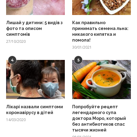
Лишай у дитини: 5 видів з
Как правильно
фото та описом
принимать семена льна:
симптомів
никакого кипятка и
помола!
27/10/2020
30/01/2021
4
5
Лікарі назвали симптоми
Попробуйте рецепт
коронавірусу в дітей
легендарного супа
доктора Моро, который
14/03/2020
без антибиотиков спас
тысячи жизней