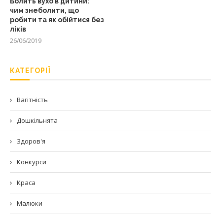
Болить вухо в дитини:
чим знеболити, що
робити та як обійтися без
ліків
26/06/2019
КАТЕГОРІЇ
Вагітність
Дошкільнята
Здоров'я
Конкурси
Краса
Малюки