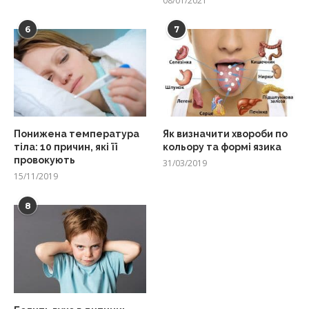
08/01/2021
6
7
Понижена температура
Як визначити хвороби по
тіла: 10 причин, які її
кольору та формі язика
провокують
31/03/2019
15/11/2019
8