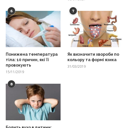
6
7
Понижена температура
Як визначити хвороби по
тіла: 10 причин, які її
кольору та формі язика
провокують
31/03/2019
15/11/2019
8
Болить вухо в дитини: