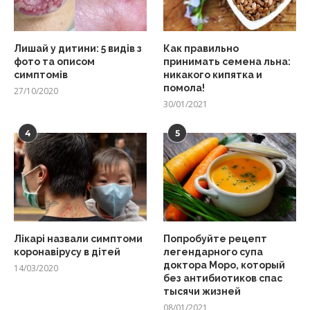
Лишай у дитини: 5 видів з
Как правильно
фото та описом
принимать семена льна:
симптомів
никакого кипятка и
помола!
27/10/2020
30/01/2021
4
5
Лікарі назвали симптоми
Попробуйте рецепт
коронавірусу в дітей
легендарного супа
доктора Моро, который
14/03/2020
без антибиотиков спас
тысячи жизней
08/01/2021