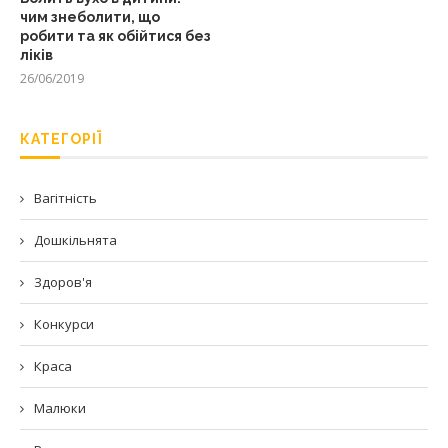
чим знеболити, що
робити та як обійтися без
ліків
26/06/2019
КАТЕГОРІЇ
Вагітність
Дошкільнята
Здоров'я
Конкурси
Краса
Малюки