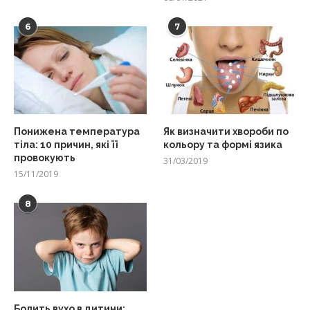
6
7
Понижена температура
Як визначити хвороби по
тіла: 10 причин, які її
кольору та формі язика
провокують
31/03/2019
15/11/2019
8
Болить вухо в дитини: