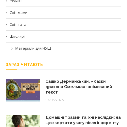
Релакс
Світ мами
Світ тата
Школярі
Матеріали для НУШ
ЗАРАЗ ЧИТАЮТЬ
Сашко Дерманський. «Казки
дракона Омелька»: анімований
текст
03/08/2026
Домашні травми та їхні наслідки: на
що звертати увагу після інциденту