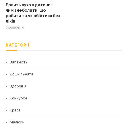
Болить вухо в дитини:
чим знеболити, що
робити та як обійтися без
ліків
26/06/2019
КАТЕГОРІЇ
Вагітність
Дошкільнята
Здоров'я
Конкурси
Краса
Малюки