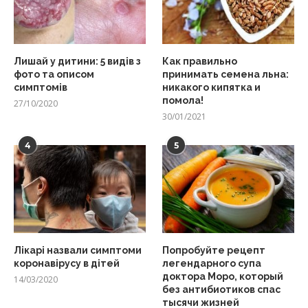
Лишай у дитини: 5 видів з
Как правильно
фото та описом
принимать семена льна:
симптомів
никакого кипятка и
помола!
27/10/2020
30/01/2021
4
5
Лікарі назвали симптоми
Попробуйте рецепт
коронавірусу в дітей
легендарного супа
доктора Моро, который
14/03/2020
без антибиотиков спас
тысячи жизней