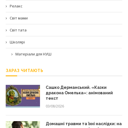
Релакс
Світ мами
Світ тата
Школярі
Матеріали для НУШ
ЗАРАЗ ЧИТАЮТЬ
Сашко Дерманський. «Казки
дракона Омелька»: анімований
текст
03/08/2026
Домашні травми та їхні наслідки: на