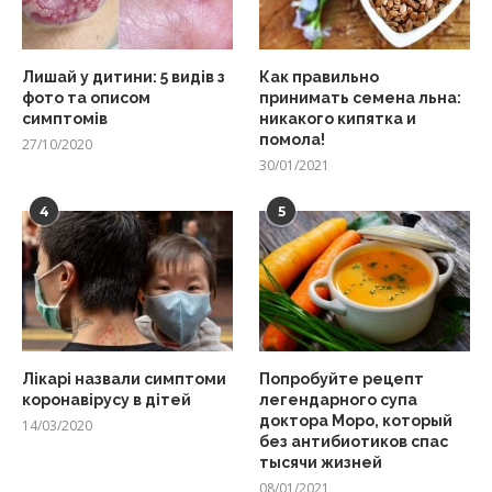
Лишай у дитини: 5 видів з
Как правильно
фото та описом
принимать семена льна:
симптомів
никакого кипятка и
помола!
27/10/2020
30/01/2021
4
5
Лікарі назвали симптоми
Попробуйте рецепт
коронавірусу в дітей
легендарного супа
доктора Моро, который
14/03/2020
без антибиотиков спас
тысячи жизней
08/01/2021