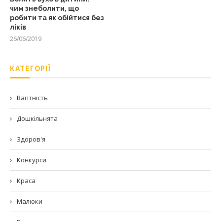
чим знеболити, що
робити та як обійтися без
ліків
26/06/2019
КАТЕГОРІЇ
Вагітність
Дошкільнята
Здоров'я
Конкурси
Краса
Малюки