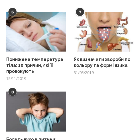
6
7
Понижена температура
Як визначити хвороби по
тіла: 10 причин, які її
кольору та формі язика
провокують
31/03/2019
15/11/2019
8
Болить вухо в дитини: