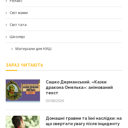
Релакс
Світ мами
Світ тата
Школярі
Матеріали для НУШ
ЗАРАЗ ЧИТАЮТЬ
Сашко Дерманський. «Казки
дракона Омелька»: анімований
текст
03/08/2026
Домашні травми та їхні наслідки: на
що звертати увагу після інциденту