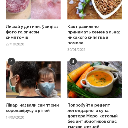
Лишай у дитини: 5 видів з
Как правильно
фото та описом
принимать семена льна:
симптомів
никакого кипятка и
помола!
27/10/2020
30/01/2021
4
5
Лікарі назвали симптоми
Попробуйте рецепт
коронавірусу в дітей
легендарного супа
доктора Моро, который
14/03/2020
без антибиотиков спас
тысячи жизней