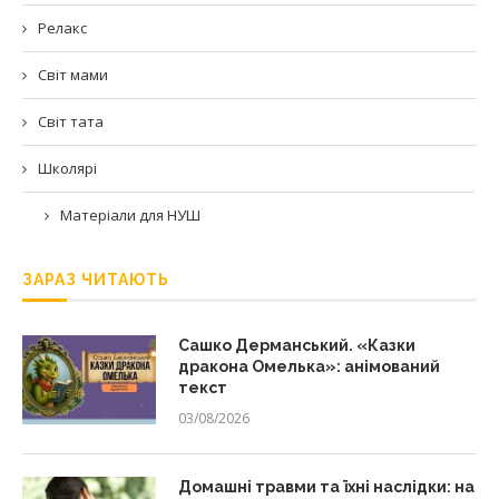
Релакс
Світ мами
Світ тата
Школярі
Матеріали для НУШ
ЗАРАЗ ЧИТАЮТЬ
Сашко Дерманський. «Казки
дракона Омелька»: анімований
текст
03/08/2026
Домашні травми та їхні наслідки: на