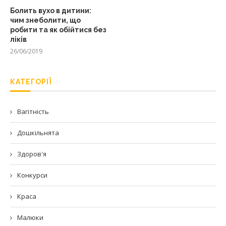
Болить вухо в дитини:
чим знеболити, що
робити та як обійтися без
ліків
26/06/2019
КАТЕГОРІЇ
Вагітність
Дошкільнята
Здоров'я
Конкурси
Краса
Малюки