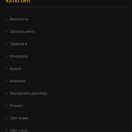
КАТЕГОРІЇ
Вагітність
Дошкільнята
Здоров'я
Конкурси
Краса
Малюки
Матеріали для НУШ
Релакс
Світ мами
Світ тата