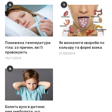
6
7
Понижена температура
Як визначити хвороби по
тіла: 10 причин, які її
кольору та формі язика
провокують
31/03/2019
15/11/2019
8
Болить вухо в дитини:
чим знеболити, що