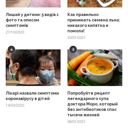
Лишай у дитини: 5 видів з
Как правильно
фото та описом
принимать семена льна:
симптомів
никакого кипятка и
помола!
27/10/2020
30/01/2021
4
5
Лікарі назвали симптоми
Попробуйте рецепт
коронавірусу в дітей
легендарного супа
доктора Моро, который
14/03/2020
без антибиотиков спас
тысячи жизней
08/01/2021