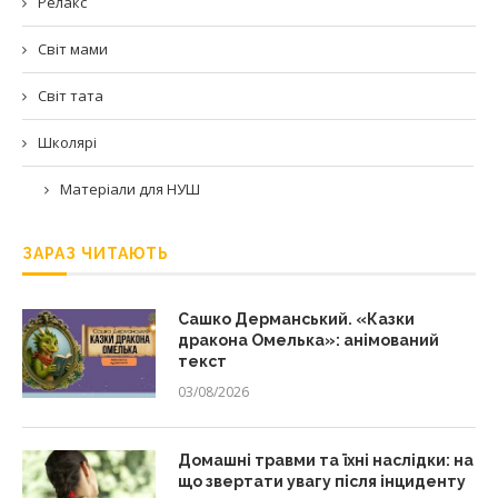
Релакс
Світ мами
Світ тата
Школярі
Матеріали для НУШ
ЗАРАЗ ЧИТАЮТЬ
Сашко Дерманський. «Казки
дракона Омелька»: анімований
текст
03/08/2026
Домашні травми та їхні наслідки: на
що звертати увагу після інциденту