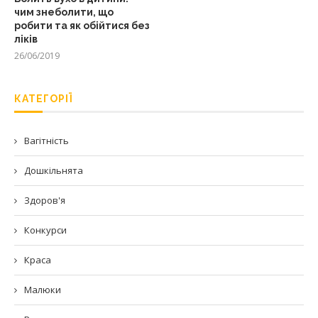
чим знеболити, що
робити та як обійтися без
ліків
26/06/2019
КАТЕГОРІЇ
Вагітність
Дошкільнята
Здоров'я
Конкурси
Краса
Малюки