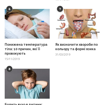
6
7
Понижена температура
Як визначити хвороби по
тіла: 10 причин, які її
кольору та формі язика
провокують
31/03/2019
15/11/2019
8
Болить вухо в дитини: