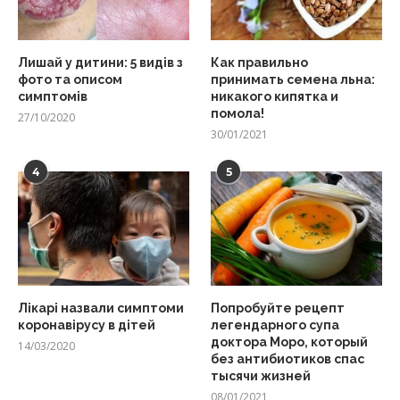
Лишай у дитини: 5 видів з
Как правильно
фото та описом
принимать семена льна:
симптомів
никакого кипятка и
помола!
27/10/2020
30/01/2021
4
5
Лікарі назвали симптоми
Попробуйте рецепт
коронавірусу в дітей
легендарного супа
доктора Моро, который
14/03/2020
без антибиотиков спас
тысячи жизней
08/01/2021