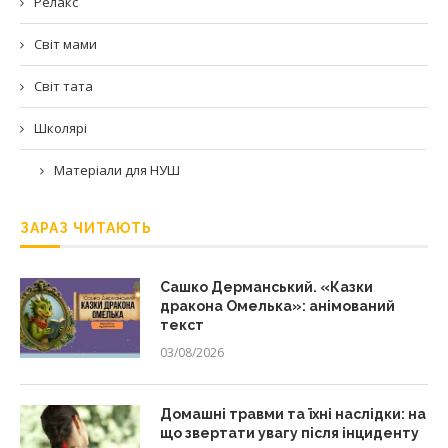
Релакс
Світ мами
Світ тата
Школярі
Матеріали для НУШ
ЗАРАЗ ЧИТАЮТЬ
Сашко Дерманський. «Казки
дракона Омелька»: анімований
текст
03/08/2026
Домашні травми та їхні наслідки: на
що звертати увагу після інциденту