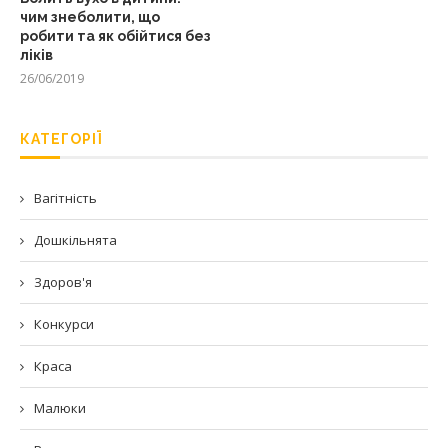
чим знеболити, що
робити та як обійтися без
ліків
26/06/2019
КАТЕГОРІЇ
Вагітність
Дошкільнята
Здоров'я
Конкурси
Краса
Малюки