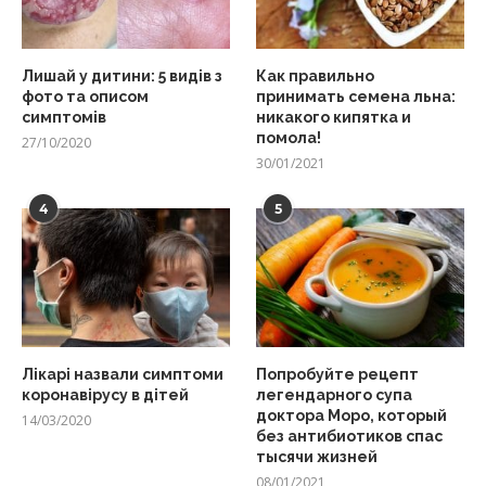
Лишай у дитини: 5 видів з
Как правильно
фото та описом
принимать семена льна:
симптомів
никакого кипятка и
помола!
27/10/2020
30/01/2021
4
5
Лікарі назвали симптоми
Попробуйте рецепт
коронавірусу в дітей
легендарного супа
доктора Моро, который
14/03/2020
без антибиотиков спас
тысячи жизней
08/01/2021