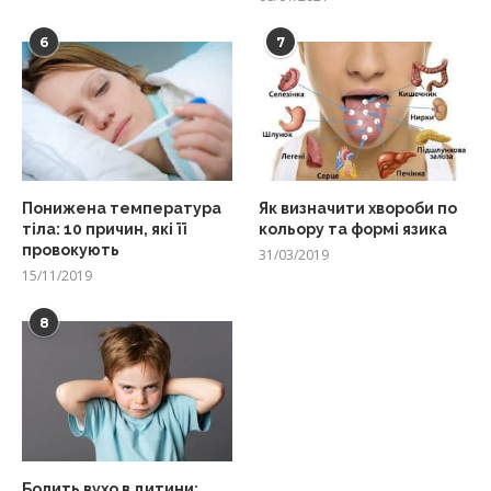
6
7
Понижена температура
Як визначити хвороби по
тіла: 10 причин, які її
кольору та формі язика
провокують
31/03/2019
15/11/2019
8
Болить вухо в дитини: