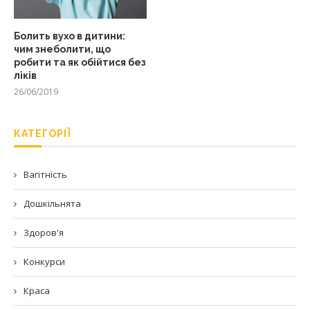
Болить вухо в дитини:
чим знеболити, що
робити та як обійтися без
ліків
26/06/2019
КАТЕГОРІЇ
Вагітність
Дошкільнята
Здоров'я
Конкурси
Краса