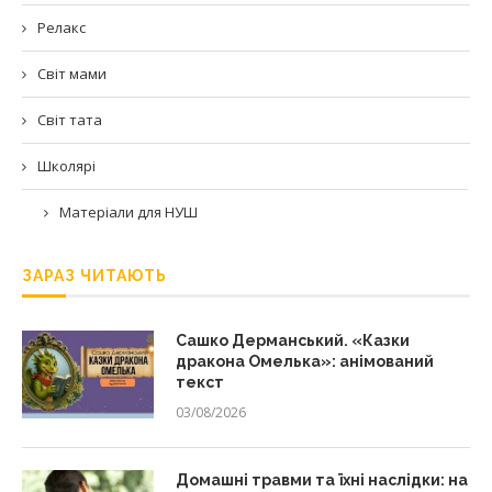
Релакс
Світ мами
Світ тата
Школярі
Матеріали для НУШ
ЗАРАЗ ЧИТАЮТЬ
Сашко Дерманський. «Казки
дракона Омелька»: анімований
текст
03/08/2026
Домашні травми та їхні наслідки: на