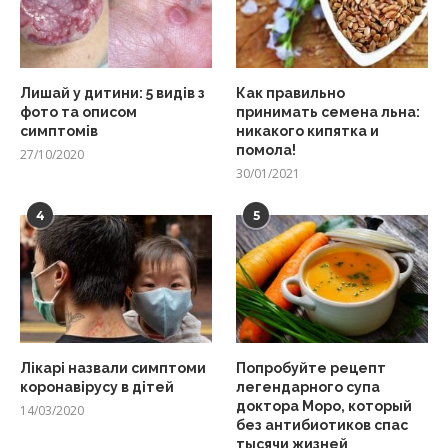
Лишай у дитини: 5 видів з
Как правильно
фото та описом
принимать семена льна:
симптомів
никакого кипятка и
помола!
27/10/2020
30/01/2021
4
5
Лікарі назвали симптоми
Попробуйте рецепт
коронавірусу в дітей
легендарного супа
доктора Моро, который
14/03/2020
без антибиотиков спас
тысячи жизней