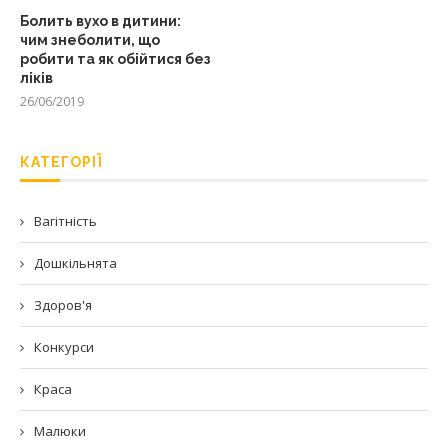
Болить вухо в дитини:
чим знеболити, що
робити та як обійтися без
ліків
26/06/2019
КАТЕГОРІЇ
Вагітність
Дошкільнята
Здоров'я
Конкурси
Краса
Малюки