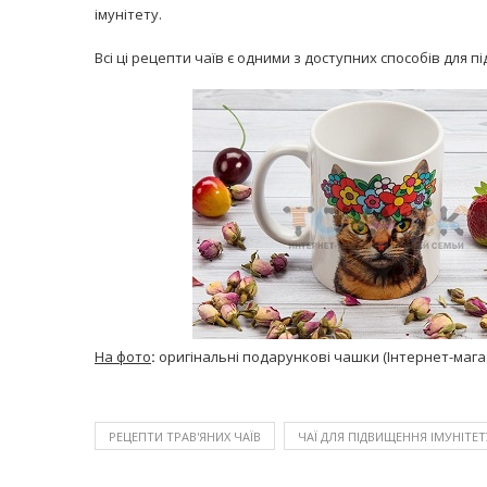
імунітету.
Всі ці рецепти чаїв є одними з доступних способів для 
На фото
:
оригінальні подарункові чашки (Інтернет-маг
РЕЦЕПТИ ТРАВ'ЯНИХ ЧАЇВ
ЧАЇ ДЛЯ ПІДВИЩЕННЯ ІМУНІТЕТ