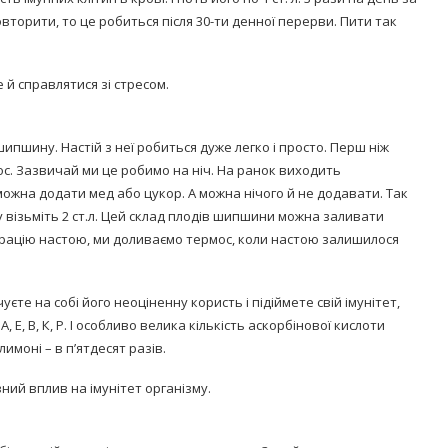
повторити, то це робиться після 30-ти денної перерви. Пити так
 й справлятися зі стресом.
шипшину. Настій з неї робиться дуже легко і просто. Перш ніж
с. Зазвичай ми це робимо на ніч. На ранок виходить
ожна додати мед або цукор. А можна нічого й не додавати. Так
 візьміть 2 ст.л. Цей склад плодів шипшини можна заливати
рацію настою, ми доливаємо термос, коли настою залишилося
е на собі його неоціненну користь і підіймете свій імунітет,
, Е, В, К, Р. І особливо велика кількість аскорбінової кислоти
 лимоні – в п’ятдесят разів.
ний вплив на імунітет організму.