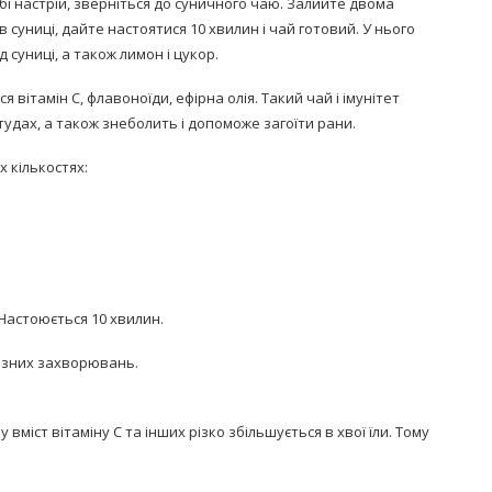
собі настрій, зверніться до суничного чаю. Залийте двома
 суниці, дайте настоятися 10 хвилин і чай готовий. У нього
 суниці, а також лимон і цукор.
я вітамін С, флавоноїди, ефірна олія. Такий чай і імунітет
астудах, а також знеболить і допоможе загоїти рани.
х кількостях:
Настоюється 10 хвилин.
різних захворювань.
 вміст вітаміну С та інших різко збільшується в хвої їли. Тому