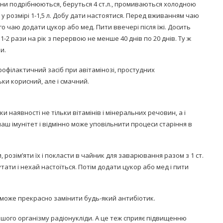
ини подрібнюються, беруться 4 ст.л., промиваються холодною
у розмірі 1-1,5 л. Добу дати настоятися. Перед вживанням чаю
о чаю додати цукор або мед. Пити ввечері після їжі. Досить
1-2 рази на рік з перервою не менше 40 днів по 20 днів. Ту ж
и.
профілактичний засіб при авітамінозі, простудних
ьки корисний, але і смачний.
и наявності не тільки вітамінів і мінеральних речовин, а і
аш імунітет і відмінно може уповільнити процеси старіння в
 розім’яти їх і покласти в чайник для заварювання разом з 1 ст.
ати і нехай настоїться. Потім додати цукор або мед і пити
і може прекрасно замінити будь-який антибіотик.
ашого організму радіонукліди. А це теж сприяє підвищенню