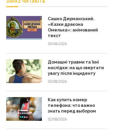
ЗАРАЗ ЧИТАЮТЬ
Сашко Дерманський.
«Казки дракона
Омелька»: анімований
текст
03/08/2026
Домашні травми та їхні
наслідки: на що звертати
увагу після інциденту
03/08/2026
Как купить номер
телефона: что важно
знать перед выбором
02/08/2026