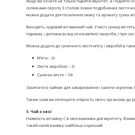
Якщо ви хочете не тільки підняти імунітет, а і підняти 
склянками окропу 3 столові ложки подрібнених листочків
можна додати для посилення смаку та аромату сухих ягід
Виходить чудовий вітамінний чай. У листі суниці містятьс
піднімає, і допомагає від сечокам’яної хвороби, і при з
Можна додати до суничного листя м’яту і звіробій в таки
М’ята – 2г
Листя звіробою – 2г
Суничні листя – 10г
Засипати в чайник для заварювання і залити окропом. 
Таким чаєм ви поліпшите опірність свого організму до 
5. Чай з хвої
Наявність вітаміну С в хвої важлива для імунітету. Взимку
такий напій взимку найбільш корисний.