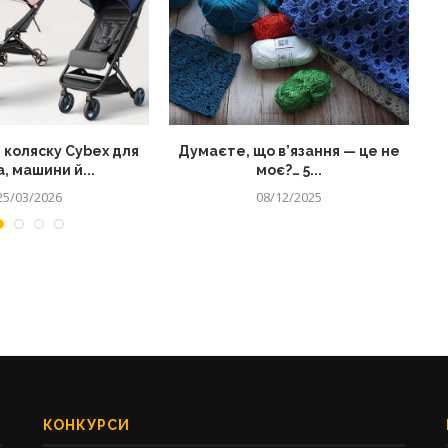
 коляску Cybex для
Думаєте, що в’язання — це не
, машини й...
моє?… 5...
25/03/2026
08/12/2025
КОНКУРСИ