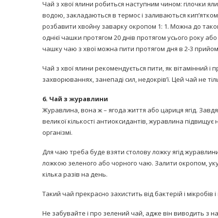
Чай з хвої ялини робиться наступним чином: гілочки ял
водою, закладаються в термос і заливаються кип’ятком 
розбавити хвойну заварку окропом 1: 1. Можна до таког
однієї чашки протягом 20 днів протягом усього року або 
чашку чаю з хвої можна пити протягом дня в 2-3 прийом
Чай з хвої ялини рекомендується пити, як вітамінний і 
захворюваннях, занепаді сил, недокрів’ї. Цей чай не тіл
6. Чай з журавлини
Журавлина, вона ж – ягода життя або цариця ягід. Завдяк
великої кількості антиоксидантів, журавлина підвищує н
організмі.
Для чаю треба буде взяти столову ложку ягід журавлини,
ложкою зеленого або чорного чаю. Залити окропом, укут
кілька разів на день.
Такий чай прекрасно захистить від бактерій і мікробів 
Не забувайте і про зелений чай, адже він виводить з н