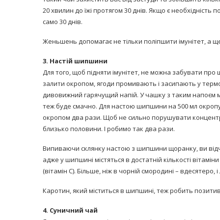
20 хвилин до їжі протягом 30 днів. Якщо є необхідність 
само 30 днів.
Женьшень допомагає не тільки поліпшити імунітет, а ще
3. Настій шипшини
Для того, щоб підняти імунітет, не можна забувати про 
залити окропом, ягоди промивають і засипають у термо
дивовижний гарячущий напій. У чашку з таким напоєм м
теж буде смачно. Для настою шипшини на 500 мл окропу
окропом два рази. Щоб не сильно порушувати концент
близько половини. І робимо так два рази.
Випиваючи склянку настою з шипшини щоранку, ви відчуєт
адже у шипшині містяться в достатній кількості вітаміни А
(вітамін С). Більше, ніж в чорній смородині – вдесятеро, і
Каротин, який міститься в шипшині, теж робить позитив
4. Суничний чай