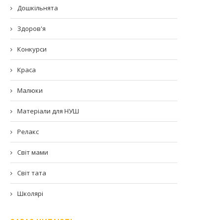
Дошкільнята
Здоров'я
Конкурси
Краса
Малюки
Матеріали для НУШ
Релакс
Світ мами
Світ тата
Школярі