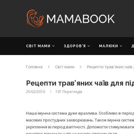
СВІТ МАМИ
ЗДОРОВ’Я
МАЛЮКИ
Головна
Світ мами
Рецепти трав’яних чаїв
Рецепти трав’яних чаїв для п
25/02/2016
197
Переглядів
Наша імунна система дуже вразлива. Особливо в період
масових простудних захворювань. Також імунна систе
укріплення ві період вагітності. Допомогти стимулюват
рецепти домашніх чаїв на основі цілющих трав.