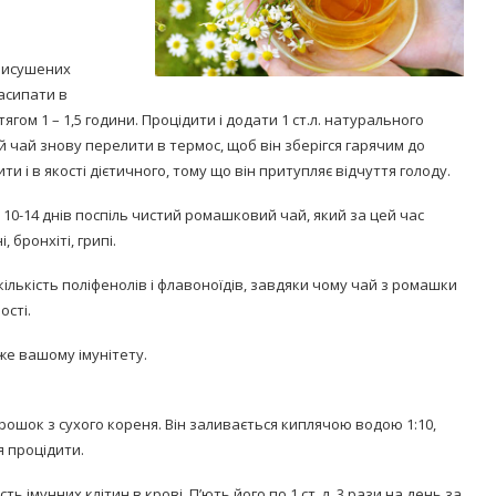
 висушених
асипати в
гом 1 – 1,5 години. Процідити і додати 1 ст.л. натурального
цей чай знову перелити в термос, щоб він зберігся гарячим до
ти і в якості дієтичного, тому що він притупляє відчуття голоду.
Попробуйте рецепт
симптоми
легендарного супа доктора
 10-14 днів поспіль чистий ромашковий чай, який за цей час
 дітей
Моро, который без...
 бронхіті, грипі.
08/Січ/2021
кількість поліфенолів і флавоноїдів, завдяки чому чай з ромашки
ості.
е вашому імунітету.
шок з сухого кореня. Він заливається киплячою водою 1:10,
я процідити.
ь імунних клітин в крові. П’ють його по 1 ст. л. 3 рази на день за