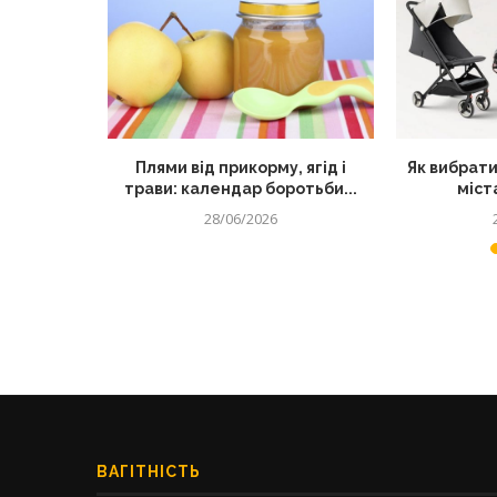
секретний
Плями від прикорму, ягід і
Як вибрати
их страв
трави: календар боротьби...
міста
28/06/2026
ВАГІТНІСТЬ