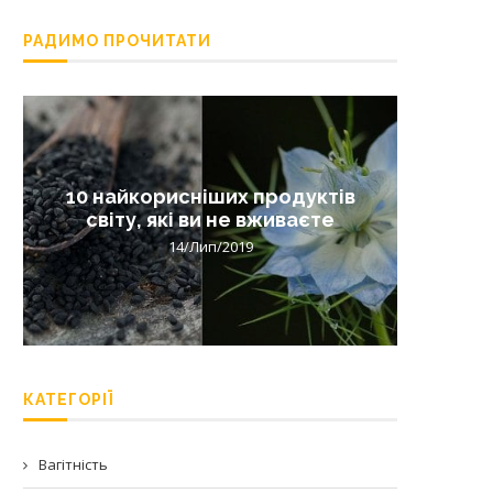
РАДИМО ПРОЧИТАТИ
10 найкорисніших продуктів
Лишай 
світу, які ви не вживаєте
14/Лип/2019
КАТЕГОРІЇ
Вагітність