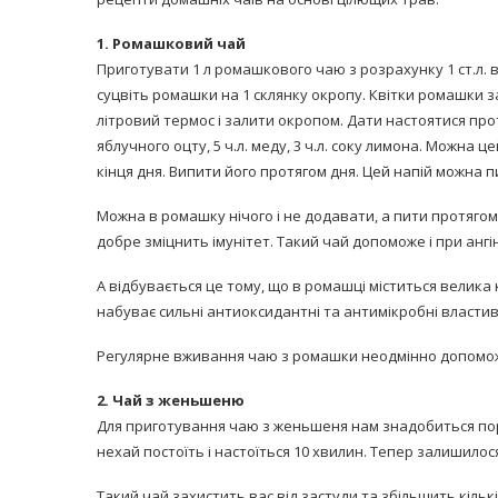
1. Ромашковий чай
Приготувати 1 л ромашкового чаю з розрахунку 1 ст.л.
суцвіть ромашки на 1 склянку окропу. Квітки ромашки з
літровий термос і залити окропом. Дати настоятися протя
яблучного оцту, 5 ч.л. меду, 3 ч.л. соку лимона. Можна 
кінця дня. Випити його протягом дня. Цей напій можна пи
равильно принимать
Лікарі назвали 
льна: никакого кипятка
Можна в ромашку нічого і не додавати, а пити протягом
коронавірусу в
и...
добре зміцнить імунітет. Такий чай допоможе і при ангіні,
14/Бер/2020
30/Січ/2021
А відбувається це тому, що в ромашці міститься велика 
набуває сильні антиоксидантні та антимікробні властив
Регулярне вживання чаю з ромашки неодмінно допомож
2. Чай з женьшеню
Для приготування чаю з женьшеня нам знадобиться поро
нехай постоїть і настоїться 10 хвилин. Тепер залишилос
Такий чай захистить вас від застуди та збільшить кількіст