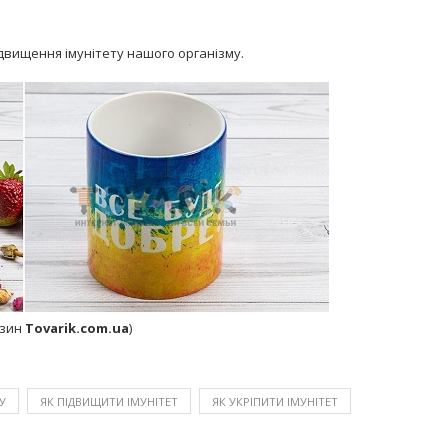
підвищення імунітету нашого організму.
азин
Tovarik.com.ua
)
У
ЯК ПІДВИЩИТИ ІМУНІТЕТ
ЯК УКРІПИТИ ІМУНІТЕТ