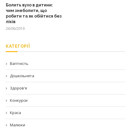
Болить вухо в дитини:
чим знеболити, що
робити та як обійтися без
ліків
26/06/2019
КАТЕГОРІЇ
Вагітність
Дошкільнята
Здоров'я
Конкурси
Краса
Малюки