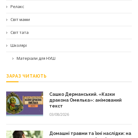
Релакс
Світ мами
Світ тата
Школярі
Матеріали для НУШ
ЗАРАЗ ЧИТАЮТЬ
Сашко Дерманський. «Казки
дракона Омелька»: анімований
текст
03/08/2026
Домашні травми та їхні наслідки: на