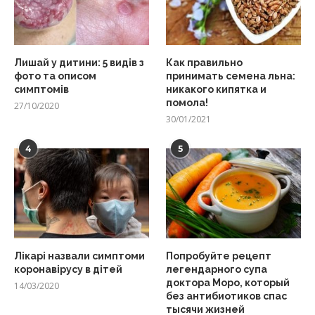
Лишай у дитини: 5 видів з
Как правильно
фото та описом
принимать семена льна:
симптомів
никакого кипятка и
помола!
27/10/2020
30/01/2021
4
5
Лікарі назвали симптоми
Попробуйте рецепт
коронавірусу в дітей
легендарного супа
доктора Моро, который
14/03/2020
без антибиотиков спас
тысячи жизней