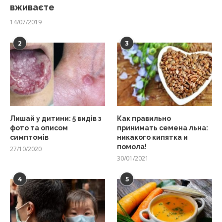
вживаєте
14/07/2019
2
3
Лишай у дитини: 5 видів з
Как правильно
фото та описом
принимать семена льна:
симптомів
никакого кипятка и
помола!
27/10/2020
30/01/2021
4
5