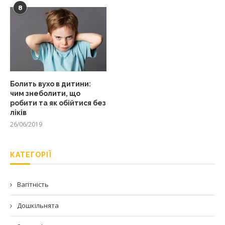
8
Болить вухо в дитини:
чим знеболити, що
робити та як обійтися без
ліків
26/06/2019
КАТЕГОРІЇ
Вагітність
Дошкільнята