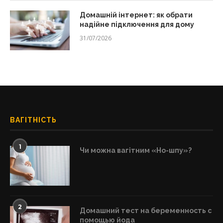
Домашній інтернет: як обрати
надійне підключення для дому
31/07/2026
ВАГІТНІСТЬ
1
Чи можна вагітним «Но-шпу»?
2
Домашний тест на беременность с
помощью йода