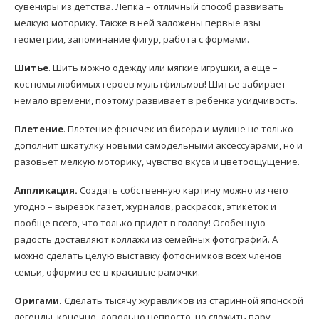
сувениры из детства. Лепка – отличный способ развивать
мелкую моторику. Также в ней заложены первые азы
геометрии, запоминание фигур, работа с формами.
Шитье
. Шить можно одежду или мягкие игрушки, а еще –
костюмы любимых героев мультфильмов! Шитье забирает
немало времени, поэтому развивает в ребенка усидчивость.
Плетение
. Плетение фенечек из бисера и мулине не только
дополнит шкатулку новыми самодельными аксессуарами, но и
разовьет мелкую моторику, чувство вкуса и цветоощущение.
Аппликация.
Создать собственную картину можно из чего
угодно – вырезок газет, журналов, раскрасок, этикеток и
вообще всего, что только придет в голову! Особенную
радость доставляют коллажи из семейных фотографий. А
можно сделать целую выставку фотоснимков всех членов
семьи, оформив ее в красивые рамочки.
Оригами.
Сделать тысячу журавликов из старинной японской
легенды, конечно, довольно непросто, но сложить пару