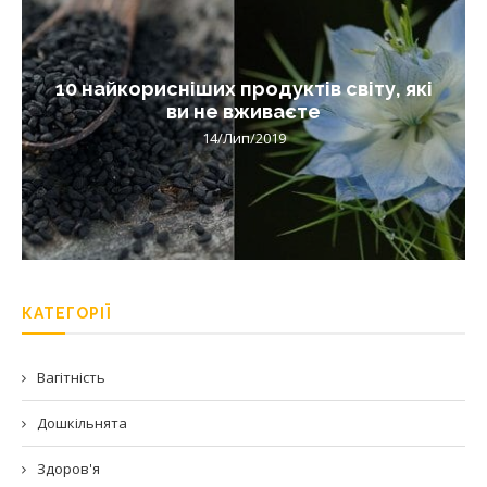
10 найкорисніших продуктів світу, які
ви не вживаєте
14/Лип/2019
КАТЕГОРІЇ
Вагітність
Дошкільнята
Здоров'я