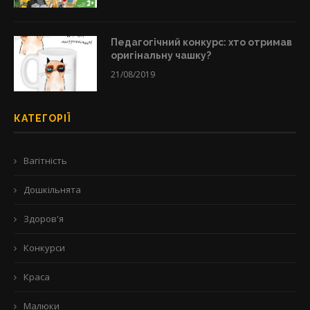
Педагогічний конкурс: хто отримав
оригінальну чашку?
21/08/2019
КАТЕГОРІЇ
Вагітність
Дошкільнята
Здоров'я
Конкурси
Краса
Малюки