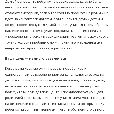
Другой вопрос, что ребенку на развивашках должно быть
весело и комфортно. Если же во время или после занятий с ним
случаются истерики, если он постоянно просится на ручки и не
идет на контакт с педагогом, если он боится других детей и
хочет скорее вернуться домой, значит учиться таким образом
вам еще рано. В этом случае продолжать занятия с целью
«преодоления страха» и социализации не стоит, поскольку это
только усугубит проблему: могут появиться нарушения сна,
неврозы, потеря аппетита, агрессия и т.п.
Ваша цель — немного развлечься
Когда мама круглые сутки проводит с ребенком и
единственным ее развлечением за день является выход на
детскую площадку или посещение магазина, понятное дело,
возникает желание хоть как-то сменить обстановку. Тем
более, что многие детские центры предлагают услуги и для
родителей: пока малыш играет и учится, мама может сходить
на фитнес или в спа. Если вы из числа тех мам, которые ведут
ребенка на занятия именно для того, чтобы немного от него