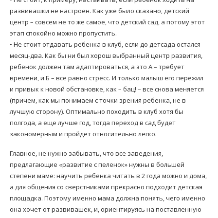
развивашки не настроен. Как уже было сказано, детский
центр – совсем не то же самое, что детский сад, а потому этот
этап спокойно можно пропустить.
• Не стоит отдавать ребенка в клуб, если до детсада остался
месяц-два. Как бы ни был хорош выбранный центр развития,
ребенок должен там адаптироваться, а это А – требует
времени, и Б – все равно стресс. И только малыш его пережил
и привык к новой обстановке, как – бац! – все снова меняется
(причем, как мы понимаем с точки зрения ребенка, не в
лучшую сторону). Оптимально походить в клуб хотя бы
полгода, а еще лучше год, тогда переход в сад будет
закономерным и пройдет относительно легко.
Главное, не нужно забывать, что все заведения,
предлагающие «развитие с пеленок» нужны в большей
степени маме: научить ребенка читать в 2 года можно и дома,
а для общения со сверстниками прекрасно подходит детская
площадка. Поэтому именно мама должна понять, чего именно
она хочет от развивашек, и, ориентируясь на поставленную