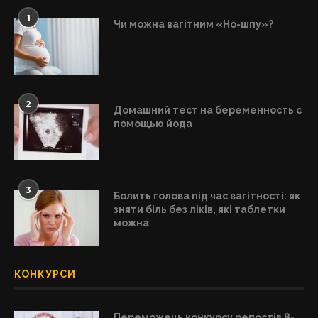
1
Чи можна вагітним «Но-шпу»?
2
Домашний тест на беременность с
помощью йода
3
Болить голова під час вагітності: як
зняти біль без ліків, які таблетки
можна
КОНКУРСИ
Переможець конкурсу репостів 8-