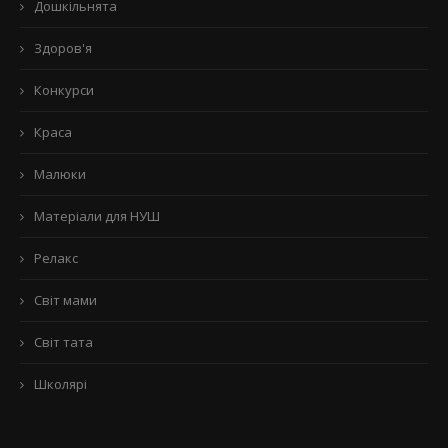
Дошкільнята
Здоров'я
Конкурси
Краса
Малюки
Матеріали для НУШ
Релакс
Світ мами
Світ тата
Школярі