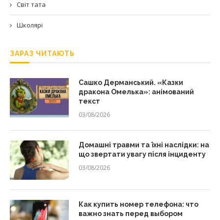
Світ тата
Школярі
ЗАРАЗ ЧИТАЮТЬ
Сашко Дерманський. «Казки
дракона Омелька»: анімований
текст
03/08/2026
Домашні травми та їхні наслідки: на
що звертати увагу після інциденту
03/08/2026
Как купить номер телефона: что
важно знать перед выбором