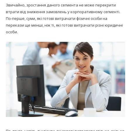
Звичайно, зростання даного сегмента не може перекрити
втрати від зниження замовлень у корпоративному сегменті.
По-перше, суми, які готові витрачати фізичні особи на
перекази ще менші, ніж ті, які готові витрачати різні юридичні
особи.
По-друге, навіть ті клієнти, які готові витратити стільки, скільки