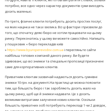
потрібно, все одно через характер документів суми виходять
досить маленькі.
По-третє, фізичні клієнти потребують досить простих послуг,
на яких націнка не така і велика. Всі ці фактори і призвели до
того, що спочатку деякі бюро не хотіли працювати на цьому
ринку. Переконатись у цьому ви можете самостійно. Напишіть
у пошуковик « бюро перекладів київ
»
https://www.byuroperevodov.com.ua
і перегляньте сайти
найбільш топових компаній даного ринку. Ви будете
здивовані, що всі знижки та спеціальні пропозиції призначені
саме для корпоративних клієнтів.
Приватним клієнтам зазвичай надаються досить сумнівні
знижки 10 грн. на документі.На практиці це можна пояснити
тим, що більшість бюро і так заробляють досить мало на
цьому ринку, щоб ще й знижки надавати. Це з досить
великими витратами залучення нових клієнтів. Оскільки
більшість приватних осіб потребують перекладі 1 чи 2 довідок,
то, швидше за все, прибуток має перекривати понесені