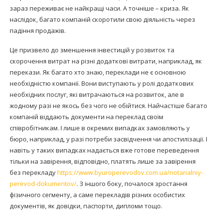
зараз переживає не найкращі часи. А точніше – криза. Як
наслідок, багато компаній скоротили свою діяльність через
падіння продажів.
Це призвело до зменшення інвестицій у розвиток та
скорочення витрат на різні додаткові витрати, наприклад, як
перекази. Як багато хто знаю, переклади не є основною
необхідністю компанії. Вони виступають у ролі додаткових
необхідних послуг, які витрачаються на розвиток, але в
жодному разі не якось без чого не обійтися. Найчастіше багато
компаній віддають документи на переклад своїм
співробітникам. І лише в окремих випадках замовляють у
бюро, наприклад, у разі потреби засвідчення чи апостилізації. І
навіть у таких випадках надається вже готове переведення
тільки на завірення, відповідно, платять лише за завірення
без перекладу
https://www.byuroperevodov.com.ua/notarialniy-
perevod-dokumentov/
. З іншого боку, почалося зростання
фізичного сегменту, а саме перекладів різних особистих
документів, як довідки, паспорти, дипломи тощо.