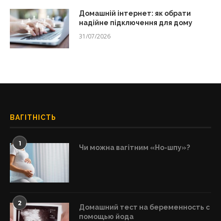
Домашній інтернет: як обрати
надійне підключення для дому
31/07/2026
ВАГІТНІСТЬ
1
Чи можна вагітним «Но-шпу»?
2
Домашний тест на беременность с
помощью йода