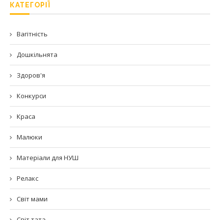
КАТЕГОРІЇ
Вагітність
Дошкільнята
Здоров'я
Конкурси
Краса
Малюки
Матеріали для НУШ
Релакс
Світ мами
Світ тата