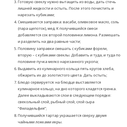
Готовую свеклу нужно вытащить из воды, дать стечь
лишней жидкости и остыть. После этого почистить и
нарезать кубиками;
Смешивается заправка: васаби, оливковое масло, соль
(пара щепоток), мед. К получившейся смеси
добавляется сок второй половинки лимона. Размешать
и разделить на два равные части;
Половину заправки смешать с кубиками форели,
вторую – с кубиками свеклы. Добавить и туда, и туда по
половине пучка мелко нарезанного укропа;
Выдавить из кулинарного кольца пять кругов хлеба,
обжарить их до золотистого цвета. Дать остыть;
Блюдо сервируется: на блюдце выставляется
кулинарное кольцо, на дно которого кладется гренка.
Далее выкладываются слои в следующем порядке:
свекольный слой, рыбный слой, слой сыра
“Филадельфия”;
Получившийся тартар украшается сверху двумя
чайными ложками икры.