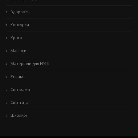
Здоров'я
Конкурси
Краса
Малюки
Матеріали для НУШ
Релакс
Світ мами
Світ тата
Школярі