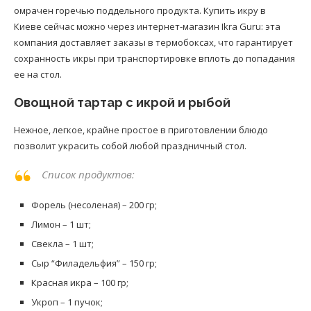
омрачен горечью поддельного продукта. Купить икру в
Киеве
сейчас можно через интернет-магазин Ikra Guru: эта
компания доставляет заказы в термобоксах, что гарантирует
сохранность икры при транспортировке вплоть до попадания
ее на стол.
Овощной тартар с икрой и рыбой
Нежное, легкое, крайне простое в приготовлении блюдо
позволит украсить собой любой праздничный стол.
Список продуктов:
Форель (несоленая) – 200 гр;
Лимон – 1 шт;
Свекла – 1 шт;
Сыр “Филадельфия” – 150 гр;
Красная икра – 100 гр;
Укроп – 1 пучок;