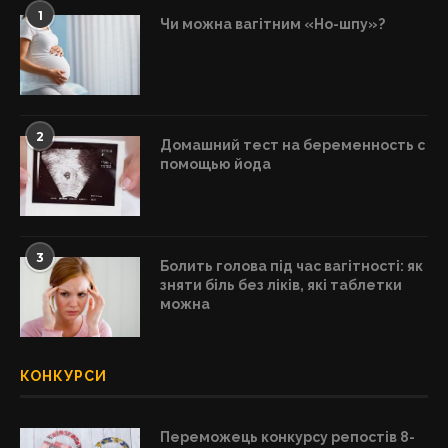
1
Чи можна вагітним «Но-шпу»?
2
Домашний тест на беременность с
помощью йода
3
Болить голова під час вагітності: як
зняти біль без ліків, які таблетки
можна
КОНКУРСИ
Переможець конкурсу репостів 8-