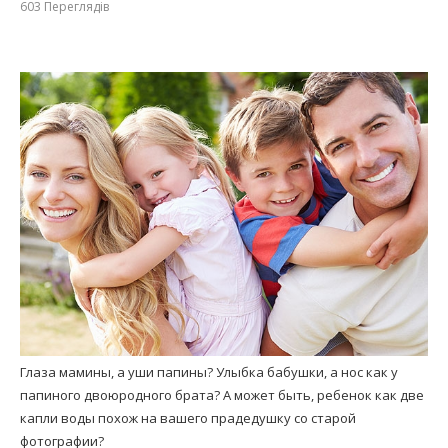
603
Переглядів
Глаза мамины, а уши папины? Улыбка бабушки, а нос как у
папиного двоюродного брата? А может быть, ребенок как две
капли воды похож на вашего прадедушку со старой
фотографии?