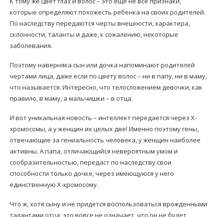
К тому же цвет глаз и волос – это еще не все признаки,
которые определяют похожесть ребенка на своих родителей.
По наследству передаются черты внешности, характера,
склонности, таланты и даже, к сожалению, некоторые
заболевания.
Поэтому наверняка сын или дочка напоминают родителей
чертами лица, даже если по цвету волос – ни в папу, ни в маму,
что называется. Интересно, что телосложением девочки, как
правило, в маму, а мальчишки – в отца.
И вот уникальная новость – интеллект передается через Х-
хромосомы, а у женщин их целых две! Именно поэтому гены,
отвечающие за гениальность человека, у женщин наиболее
активны. А папа, отличающийся невероятным умом и
сообразительностью, передаст по наследству свои
способности только дочке, через имеющуюся у него
единственную Х-хромосому.
Что ж, хотя сыну и не придется воспользоваться врожденными
талантами отца, это вовсе не означает, что он не будет