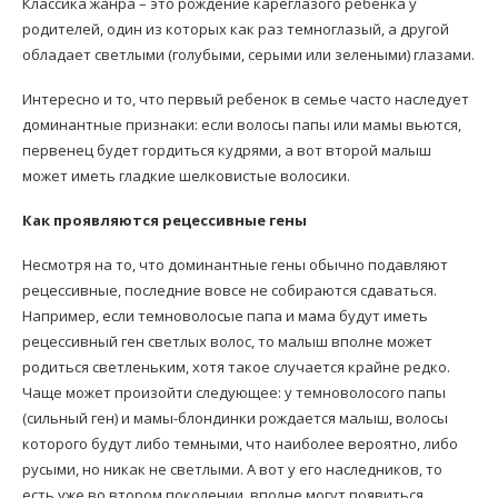
Классика жанра – это рождение кареглазого ребенка у
родителей, один из которых как раз темноглазый, а другой
обладает светлыми (голубыми, серыми или зелеными) глазами.
Интересно и то, что первый ребенок в семье часто наследует
доминантные признаки: если волосы папы или мамы вьются,
первенец будет гордиться кудрями, а вот второй малыш
может иметь гладкие шелковистые волосики.
Как проявляются рецессивные гены
Несмотря на то, что доминантные гены обычно подавляют
рецессивные, последние вовсе не собираются сдаваться.
Например, если темноволосые папа и мама будут иметь
рецессивный ген светлых волос, то малыш вполне может
родиться светленьким, хотя такое случается крайне редко.
Чаще может произойти следующее: у темноволосого папы
(сильный ген) и мамы-блондинки рождается малыш, волосы
которого будут либо темными, что наиболее вероятно, либо
русыми, но никак не светлыми. А вот у его наследников, то
есть уже во втором поколении, вполне могут появиться