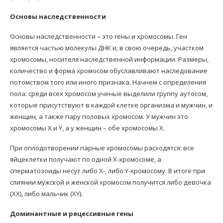
Основы наследственности
Основы наследственности – это гены и хромосомы. Ген
является частью молекулы ДНК и, в свою очередь, участком
хромосомы, носителя наследственной информации. Размеры,
количество и форма хромосом обуславливают наследование
потомством того или иного признака. Начнем с определения
пола: среди всех хромосом ученые выделили группу аутосом,
которые присутствуют в каждой клетке организма и мужчин, и
женщин, а также пару половых хромосом. У мужчин это
хромосомы Х и Y, а у женщин – обе хромосомы Х.
При оплодотворении парные хромосомы расходятся: все
яйцеклетки получают по одной Х-хромосоме, а
сперматозоиды несут либо Х-, либо Y-хромосому. В итоге при
слиянии мужской и женской хромосом получится либо девочка
(ХХ), либо мальчик (ХY).
Доминантные и рецессивные гены