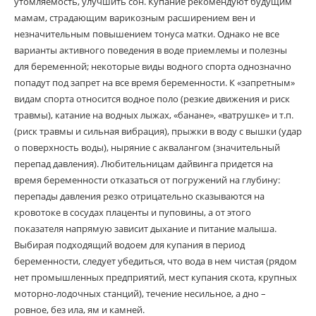
утомляемость, улучшить сон. Купание рекомендуют будущим
мамам, страдающим варикозным расширением вен и
незначительным повышением тонуса матки. Однако не все
варианты активного поведения в воде приемлемы и полезны
для беременной; некоторые виды водного спорта однозначно
попадут под запрет на все время беременности. К «запретным»
видам спорта относится водное поло (резкие движения и риск
травмы), катание на водных лыжах, «банане», «ватрушке» и т.п.
(риск травмы и сильная вибрация), прыжки в воду с вышки (удар
о поверхность воды), ныряние с аквалангом (значительный
перепад давления). Любительницам дайвинга придется на
время беременности отказаться от погружений на глубину:
перепады давления резко отрицательно сказываются на
кровотоке в сосудах плаценты и пуповины, а от этого
показателя напрямую зависит дыхание и питание малыша.
Выбирая подходящий водоем для купания в период
беременности, следует убедиться, что вода в нем чистая (рядом
нет промышленных предприятий, мест купания скота, крупных
моторно-лодочных станций), течение несильное, а дно –
ровное, без ила, ям и камней.