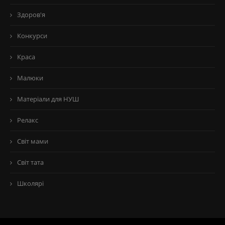
Здоров'я
Конкурси
Краса
Малюки
Матеріали для НУШ
Релакс
Світ мами
Світ тата
Школярі