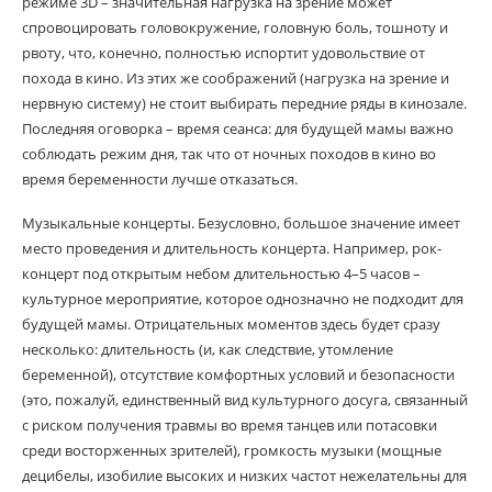
режиме 3D – значительная нагрузка на зрение может
спровоцировать головокружение, головную боль, тошноту и
рвоту, что, конечно, полностью испортит удовольствие от
похода в кино. Из этих же соображений (нагрузка на зрение и
нервную систему) не стоит выбирать передние ряды в кинозале.
Последняя оговорка – время сеанса: для будущей мамы важно
соблюдать режим дня, так что от ночных походов в кино во
время беременности лучше отказаться.
Музыкальные концерты. Безусловно, большое значение имеет
место проведения и длительность концерта. Например, рок-
концерт под открытым небом длительностью 4–5 часов –
культурное мероприятие, которое однозначно не подходит для
будущей мамы. Отрицательных моментов здесь будет сразу
несколько: длительность (и, как следствие, утомление
беременной), отсутствие комфортных условий и безопасности
(это, пожалуй, единственный вид культурного досуга, связанный
с риском получения травмы во время танцев или потасовки
среди восторженных зрителей), громкость музыки (мощные
децибелы, изобилие высоких и низких частот нежелательны для