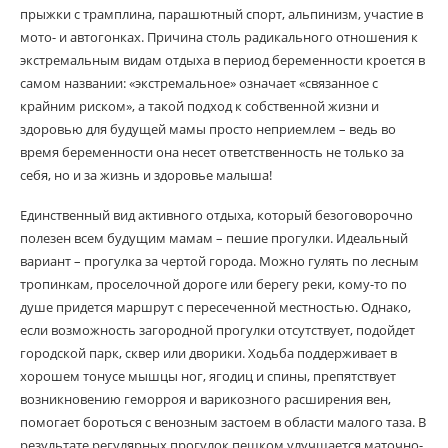
прыжки с трамплина, парашютный спорт, альпинизм, участие в
мото- и автогонках. Причина столь радикального отношения к
экстремальным видам отдыха в период беременности кроется в
самом названии: «экстремальное» означает «связанное с
крайним риском», а такой подход к собственной жизни и
здоровью для будущей мамы просто неприемлем – ведь во
время беременности она несет ответственность не только за
себя, но и за жизнь и здоровье малыша!
Единственный вид активного отдыха, который безоговорочно
полезен всем будущим мамам – пешие прогулки. Идеальный
вариант – прогулка за чертой города. Можно гулять по лесным
тропинкам, проселочной дороге или берегу реки, кому-то по
душе придется маршрут с пересеченной местностью. Однако,
если возможность загородной прогулки отсутствует, подойдет
городской парк, сквер или дворики. Ходьба поддерживает в
хорошем тонусе мышцы ног, ягодиц и спины, препятствует
возникновению геморроя и варикозного расширения вен,
помогает бороться с венозным застоем в области малого таза. В
результате регулярных прогулок пешком улучшается маточно-