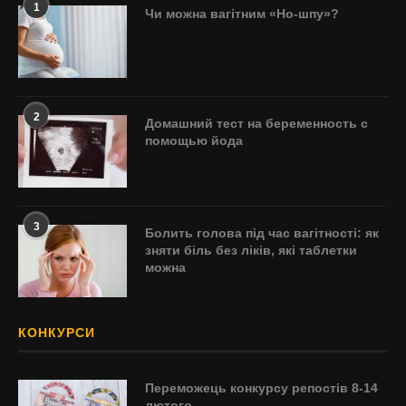
1
Чи можна вагітним «Но-шпу»?
2
Домашний тест на беременность с
помощью йода
3
Болить голова під час вагітності: як
зняти біль без ліків, які таблетки
можна
КОНКУРСИ
Переможець конкурсу репостів 8-14
лютого