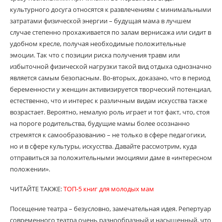
культурного досуга относятся к развлечениям с минимальными
затратами физической энергии – будущая мама в лучшем
случае степенно прохаживается по залам вернисажа или сидит в
удобном кресле, получая необходимые положительные
эмоции. Так что с позиции риска получения травм или
избыточной физической нагрузки такой вид отдыха однозначно
является самым безопасным. Во-вторых, доказано, что в период
беременности у женщин активизируется творческий потенциал,
естественно, что и интерес к различным видам искусства также
возрастает. Вероятно, немалую роль играет и тот факт, что, стоя
на пороге родительства, будущие мамы более осознанно
стремятся к самообразованию – не только в сфере педагогики,
но и в сфере культуры, искусства. Давайте рассмотрим, куда
отправиться за положительными эмоциями даме в «интересном
положении».
ЧИТАЙТЕ ТАКЖЕ:
ТОП-5 книг для молодых мам
Посещение театра – безусловно, замечательная идея. Репертуар
современного театра очень разнообразный и насыщенный, что