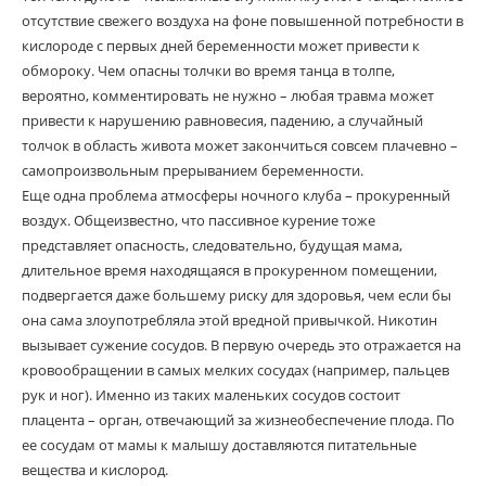
отсутствие свежего воздуха на фоне повышенной потребности в
кислороде с первых дней беременности может привести к
обмороку. Чем опасны толчки во время танца в толпе,
вероятно, комментировать не нужно – любая травма может
привести к нарушению равновесия, падению, а случайный
толчок в область живота может закончиться совсем плачевно –
самопроизвольным прерыванием беременности.
Еще одна проблема атмосферы ночного клуба – прокуренный
воздух. Общеизвестно, что пассивное курение тоже
представляет опасность, следовательно, будущая мама,
длительное время находящаяся в прокуренном помещении,
подвергается даже большему риску для здоровья, чем если бы
она сама злоупотребляла этой вредной привычкой. Никотин
вызывает сужение сосудов. В первую очередь это отражается на
кровообращении в самых мелких сосудах (например, пальцев
рук и ног). Именно из таких маленьких сосудов состоит
плацента – орган, отвечающий за жизнеобеспечение плода. По
ее сосудам от мамы к малышу доставляются питательные
вещества и кислород.