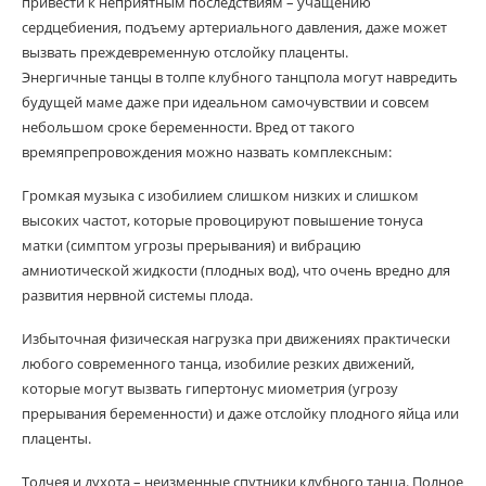
привести к неприятным последствиям – учащению
сердцебиения, подъему артериального давления, даже может
вызвать преждевременную отслойку плаценты.
Энергичные танцы в толпе клубного танцпола могут навредить
будущей маме даже при идеальном самочувствии и совсем
небольшом сроке беременности. Вред от такого
времяпрепровождения можно назвать комплексным:
Громкая музыка с изобилием слишком низких и слишком
высоких частот, которые провоцируют повышение тонуса
матки (симптом угрозы прерывания) и вибрацию
амниотической жидкости (плодных вод), что очень вредно для
развития нервной системы плода.
Избыточная физическая нагрузка при движениях практически
любого современного танца, изобилие резких движений,
которые могут вызвать гипертонус миометрия (угрозу
прерывания беременности) и даже отслойку плодного яйца или
плаценты.
Толчея и духота – неизменные спутники клубного танца. Полное