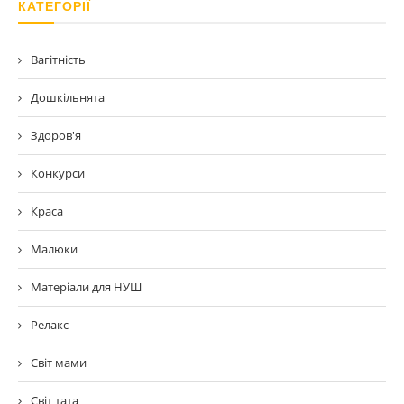
КАТЕГОРІЇ
Вагітність
Дошкільнята
Здоров'я
Конкурси
Краса
Малюки
Матеріали для НУШ
Релакс
Світ мами
Світ тата