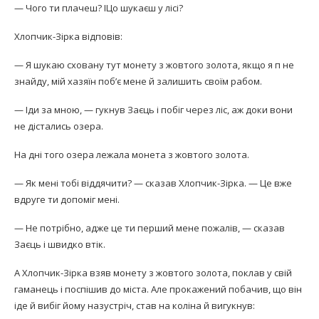
— Чого ти плачеш? ІЦо шукаєш у лісі?
Хлопчик-Зірка відповів:
— Я шукаю сховану тут монету з жовтого золота, якщо я п не
знайду, мій хазяїн поб’є мене й залишить своїм рабом.
— Іди за мною, — гукнув Заєць і побіг через ліс, аж доки вони
не дістались озера.
На дні того озера лежала монета з жовтого золота.
— Як мені тобі віддячити? — сказав Хлопчик-Зірка. — Це вже
вдруге ти допоміг мені.
— Не потрібно, адже це ти перший мене пожалів, — сказав
Заєць і швидко втік.
А Хлопчик-Зірка взяв монету з жовтого золота, поклав у свій
гаманець і поспішив до міста. Але прокажений побачив, що він
іде й вибіг йому назустріч, став на коліна й вигукнув: