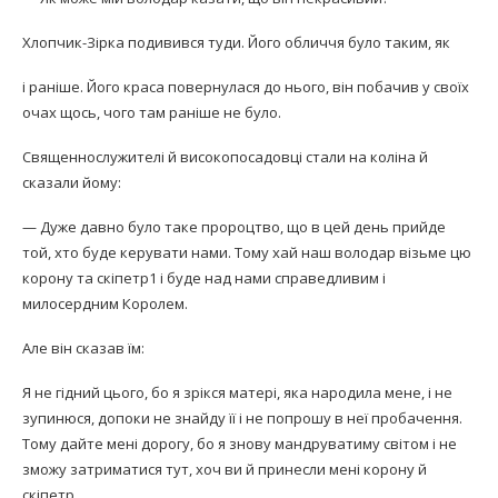
Хлопчик-Зірка подивився туди. Його обличчя було таким, як
і раніше. Його краса повернулася до нього, він побачив у своїх
очах щось, чого там раніше не було.
Священнослужителі й високопосадовці стали на коліна й
сказали йому:
— Дуже давно було таке пророцтво, що в цей день прийде
той, хто буде керувати нами. Тому хай наш володар візьме цю
корону та скіпетр1 і буде над нами справедливим і
милосердним Королем.
Але він сказав їм:
Я не гідний цього, бо я зрікся матері, яка народила мене, і не
зупинюся, допоки не знайду її і не попрошу в неї пробачення.
Тому дайте мені дорогу, бо я знову мандруватиму світом і не
зможу затриматися тут, хоч ви й принесли мені корону й
скіпетр.