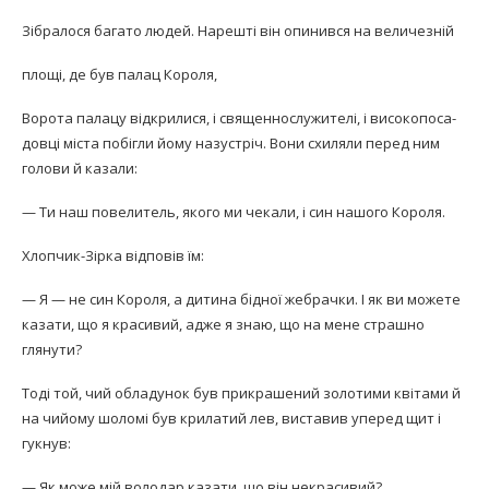
Зібралося багато людей. Нарешті він опинився на величезній
площі, де був палац Короля,
Ворота палацу відкрилися, і священнослужителі, і високопоса-
довці міста побігли йому назустріч. Вони схиляли перед ним
голови й казали:
— Ти наш повелитель, якого ми чекали, і син нашого Короля.
Хлопчик-Зірка відповів їм:
— Я — не син Короля, а дитина бідної жебрачки. І як ви можете
казати, що я красивий, адже я знаю, що на мене страшно
глянути?
Тоді той, чий обладунок був прикрашений золотими квітами й
на чийому шоломі був крилатий лев, виставив уперед щит і
гукнув:
— Як може мій володар казати, що він некрасивий?