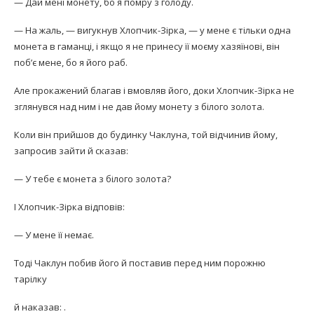
— Дай мені монету, бо я помру з голоду.
— На жаль, — вигукнув Хлопчик-Зірка, — у мене є тільки одна
монета в гаманці, і якщо я не принесу її моєму хазяїнові, він
поб’є мене, бо я його раб.
Але прокажений благав і вмовляв його, доки Хлопчик-Зірка не
зглянувся над ним і не дав йому монету з білого золота.
Коли він прийшов до будинку Чаклуна, той відчинив йому,
запросив зайти й сказав:
— У тебе є монета з білого золота?
І Хлопчик-Зірка відповів:
— У мене її немає.
Тоді Чаклун побив його й поставив перед ним порожню
тарілку
й наказав: .