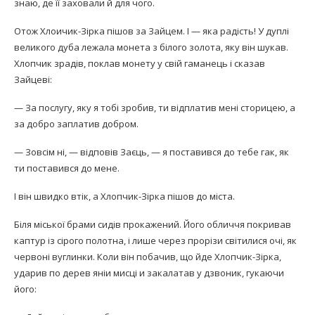
знаю, де її заховали й для чого.
Отож Хлоичик-Зірка пішов за Зайцем. І — яка радість! У дуплі
великого дуба лежала монета з білого золота, яку він шукав.
Хлопчик зрадів, поклав монету у свій гаманець і сказав
Зайцеві:
— За послугу, яку я тобі зробив, ти відплатив мені сторицею, а
за добро заплатив добром.
— Зовсім ні, — відповів Заєць, — я поставився до тебе гак, як
ти поставився до мене.
І він швидко втік, а Хлопчик-Зірка пішов до міста.
Біля міської брами сидів прокажений. Його обличчя покривав
каптур із сірого полотна, і лише через прорізи світилися очі, як
червоні вуглинки. Коли він побачив, що йде Хлопчик-Зірка,
ударив по дерев яніи мисці и закалатав у дзвоник, гукаючи
його: