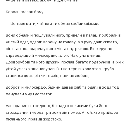
— Це твій батько, якому ти допомагав.
Король сказав йому:
— Це твоя мати, чиї ноги ти обмив своїми слізьми.
Вони обняли й поцілували його, привели в палац, прибрали в
чистий одяг, одягли корону на голову, а в руку дали скіпетр, і
він став володарем усього міста над річкою. Він керував
справедливо й милосердно, злого Чаклуна вигнав,
Дроворубові та його дружині послав багато подарунків, а їхніх
дітей усіляко вшановував. Він не терпів, коли хтось грубо
ставився до звірів чи птахів, навчав любові,
доброті й милосердю, бідним давав хліб та одяг, і всюди тоді
панували мир і достаток.
Але правив він недовго, бо надто великими були його
страждання, і через три роки він помер. А той, хто прийшов
після нього, правив жорстоко.