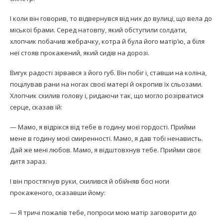
І коли він говорив, то відвернувся від них до вулиці, що вела до
міської брами. Серед натовпу, який обступили солдати,
хлопчик побачив жебрачку, котра й була його матір’ю, а біля
неї стояв прокажений, який сидів на дорозі.
Вигук радості зірвався з його губ. Він побіг і, ставши на коліна,
поцілував рани на ногах своєї матері й окропив їх сльозами.
Хлопчик схилив голову і, ридаючи так, що могло розірватися
серце, сказав їй:
— Мамо, я відрікся від тебе в годину моєї гордості. Прийми
мене в годину моєї смиренності. Мамо, я дав тобі ненависть.
Дай же мені любов. Мамо, я відштовхнув тебе. Прийми своє
дитя зараз.
І він простягнув руки, схилився й обійняв босі ноги
прокаженого, сказавши йому:
— Я тричі пожалів тебе, попроси мою матір заговорити до