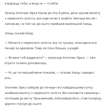
я відпущу тебе, а якщо ні — то вб’ю.
Уранці Хлопчик-Зірка пішов до лісу й увесь день шукав монету
з червоного золота, але ніде не міг її знайти. Увечері він сів і
заплакав, і в той час до нього прийшов маленький Заєць.
Заєць сказав йому:
— Монета з червоного золота, яку ти тукаєш, знаходиться в
печері за деревом. Тому не плач більше, а радій.
— Як мені тобі віддячити? — вигукнув Хлопчик-Зірка. — Уже
втретє ти мені допомагаєш,
— Ні, це ти перший мене пожалів, — сказав Заєць і швидко
втік.
Хлопчик-Зірка зайшов до печери і в її найдальшому кутку
знайшов монету з червоного золота. Він поклав її в гаманець і
поспішив до міста. Прокажений, побачивши його, став посеред
дороги і гукнув до нього: