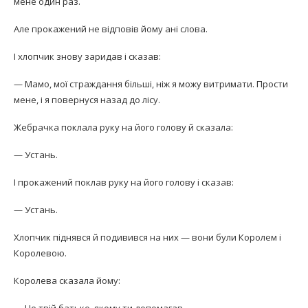
мене один раз.
Але прокажений не відповів йому ані слова.
І хлопчик знову заридав і сказав:
— Мамо, мої страждання більші, ніж я можу витримати. Прости
мене, і я повернуся назад до лісу.
Жебрачка поклала руку на його голову й сказала:
— Устань.
І прокажений поклав руку на його голову і сказав:
— Устань.
Хлопчик піднявся й подивився на них — вони були Королем і
Королевою.
Королева сказала йому: