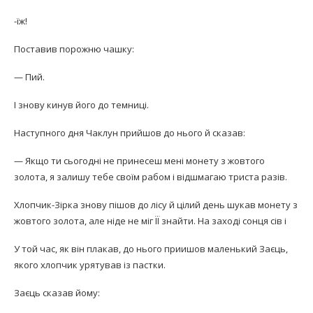
-їж!
Поставив порожню чашку:
— Пий.
І знову кинув його до темниці.
Наступного дня Чаклун прийшов до нього й сказав:
— Якщо ти сьогодні не принесеш мені монету з жовтого
золота, я залишу тебе своїм рабом і відшмагаю триста разів.
Хлопчик-Зірка знову пішов до лісу й цілий день шукав монету з
жовтого золота, але ніде не міг ЇЇ знайти. На заході сонця сів і
У той час, як він плакав, до нього приишов маленький Заєць,
якого хлопчик урятував із пастки.
Заєць сказав йому: