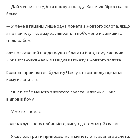
— Дай мені монету, бо я помру з голоду. Хлопчик-Зірка сказав
йому:
— У мене в гаманці лише одна монета з жовтого золота, якщо
я не принесу її своєму хазяїнові, він поб’є мене й залишить
своїм рабом.
Але прокажений продовжував благати його, тому Хлопчик-
Зірка зглянувся над ним і віддав монету з жовтого золота.
Коли він прийшов до будинку Чаклуна, той знову відчинив
йому й запитав:
— Чи є в тебе монета з жовтого золота? Хлопчик-Зірка
відповів йому:
— У мене її немає.
Тоді Чаклун знову побив його, кинув до темниці й сказав:
— Якщо завтра ти принесеш мені монету з червоного золота,