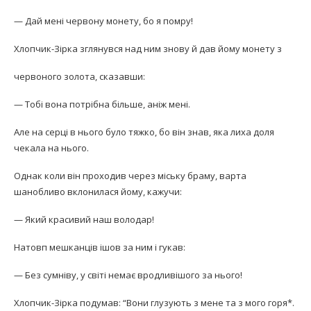
— Дай мені червону монету, бо я помру!
Хлопчик-Зірка зглянувся над ним знову й дав йому монету з
червоного золота, сказавши:
— Тобі вона потрібна більше, аніж мені.
Але на серці в нього було тяжко, бо він знав, яка лиха доля
чекала на нього.
Однак коли він проходив через міську браму, варта
шанобливо вклонилася йому, кажучи:
— Який красивий наш володар!
Натовп мешканців ішов за ним і гукав:
— Без сумніву, у світі немає вродливішого за нього!
Хлопчик-Зірка подумав: “Вони глузують з мене та з мого горя*.