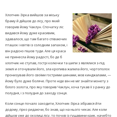
Хлопчик-Зірка вийшов за міську
браму й дійшов до лісу, про який
говорив йому Чаклун. Спочатку ліс
видався йому дуже красивим,
здавалося, що там багато співаючих
пташок і квітів із солодким запахом, і
він радісно пішов туди. Але ця краса
не принесла йому радості, бо де б
хлопчик не ступав, гострі колючки та шипи з являлися з-під
землі и оточували його, зла кропива жалила його, чортополох
пронизував його своїми гострими шинами, мов кинджалами, —
йому було дуже боляче. Проте ніде він не міг знайти монету з
білого золота, про яку говорив Чаклун, хоча тукав її з ранку до
полудня, і з полудня до заходу сонця.
Коли сонце почало заходити, Хлопчик-Зірка зібрався йти
додому, гірко ридаючи, бо знав, що на нього чекає. Але коли
дійшов уже до околиці лісу, то почув із гущавини крик, начебто