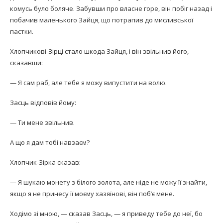
комусь було боляче. Забувши про власне горе, він побіг назад і
побачив маленького Зайця, що потрапив до мисливської
пастки.
Хлопчикові-Зірці стало шкода Зайця, і він звільнив його,
сказавши:
— Я сам раб, але тебе я можу випустити на волю.
Засць відповів йому:
— Ти мене звільнив.
А що я дам тобі навзаєм?
Хлопчик-Зірка сказав:
— Я шукаю монету з білого золота, але ніде не можу її знайти,
якщо я не принесу її моєму хазяїнові, він поб’є мене.
Ходімо зі мною, — сказав Засць, — я приведу тебе до неї, бо