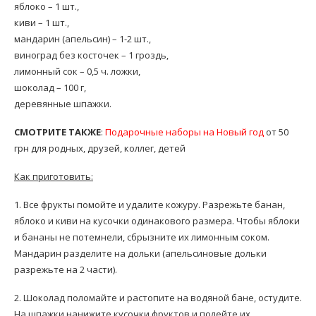
яблоко – 1 шт.,
киви – 1 шт.,
мандарин (апельсин) – 1-2 шт.,
виноград без косточек – 1 гроздь,
лимонный сок – 0,5 ч. ложки,
шоколад – 100 г,
деревянные шпажки.
СМОТРИТЕ ТАКЖЕ
:
Подарочные наборы на Новый год
от 50
грн для родных, друзей, коллег, детей
Как приготовить:
1. Все фрукты помойте и удалите кожуру. Разрежьте банан,
яблоко и киви на кусочки одинакового размера. Чтобы яблоки
и бананы не потемнели, сбрызните их лимонным соком.
Мандарин разделите на дольки (апельсиновые дольки
разрежьте на 2 части).
2. Шоколад поломайте и растопите на водяной бане, остудите.
На шпажки нанижите кусочки фруктов и полейте их