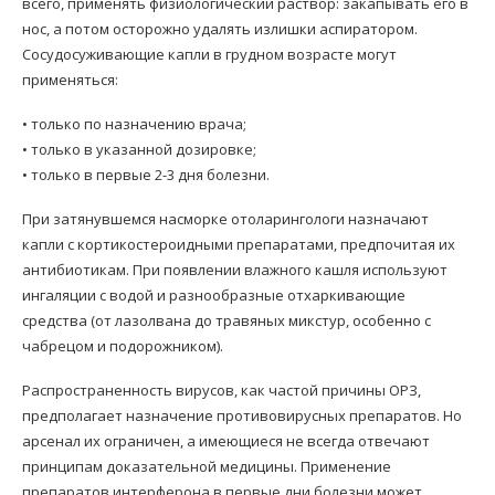
всего, применять физиологический раствор: закапывать его в
нос, а потом осторожно удалять излишки аспиратором.
Сосудосуживающие капли в грудном возрасте могут
применяться:
• только по назначению врача;
• только в указанной дозировке;
• только в первые 2-3 дня болезни.
При затянувшемся насморке отоларингологи назначают
капли с кортикостероидными препаратами, предпочитая их
антибиотикам. При появлении влажного кашля используют
ингаляции с водой и разнообразные отхаркивающие
средства (от лазолвана до травяных микстур, особенно с
чабрецом и подорожником).
Распространенность вирусов, как частой причины ОРЗ,
предполагает назначение противовирусных препаратов. Но
арсенал их ограничен, а имеющиеся не всегда отвечают
принципам доказательной медицины. Применение
препаратов интерферона в первые дни болезни может