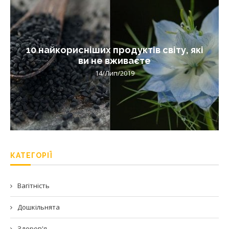
10 найкорисніших продуктів світу, які
ви не вживаєте
14/Лип/2019
КАТЕГОРІЇ
Вагітність
Дошкільнята
Здоров'я