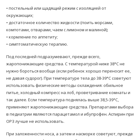
• постельный или щадящий режим с изоляцией от
окружающих;
• достаточное количество жидкости (поить морсами,
компотами, отварами, чаем с лимоном и малиной);
• кормление по аппетиту;
• симптоматическую терапию.
Под последней подразумевают, прежде всего,
жаропонижающие средства. С температурой ниже 38°С не
нужно бороться вообще (если ребенок хорошо переносит ее,
не давая судорог). При температуре тела до 38-39°С советуют
использовать физические методы охлаждения: обильное
питье, холодный компресс на лоб, проветривание комнаты и
так далее. Если температура поднялась выше 38,5-39°С,
применяют жаропонижающие средства. Препаратами выбора
в педиатрии являются парацетамол и ибупрофен. Аспирин при
ОРЗ лучше не использовать.
При заложенности носа, а затем и насморке советуют, прежде