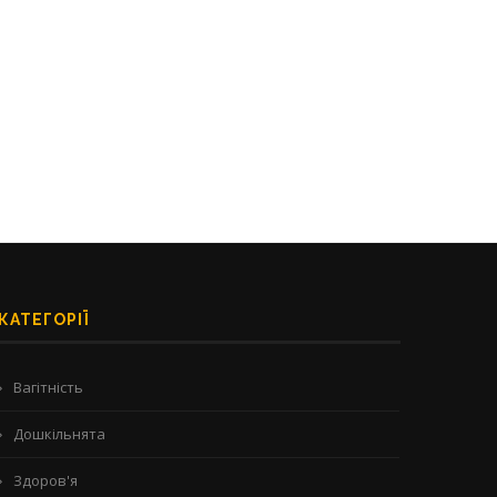
Зачем водить ребенка на
Від способу зняти стрес 
профессиональную чистку
залежності: як розвиваєтьс
зубов?
06/07/2026
13/07/2026
КАТЕГОРІЇ
Вагітність
Дошкільнята
Здоров'я