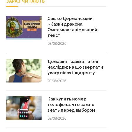
ЗАРАЗ ЧИТАЮТЬ
Сашко Дерманський.
«Казки дракона
Омелька»: анімований
текст
03/08/2026
Домашні травми та їхні
наслідки: на що звертати
увагу після інциденту
03/08/2026
Как купить номер
телефона: что важно
знать перед выбором
02/08/2026