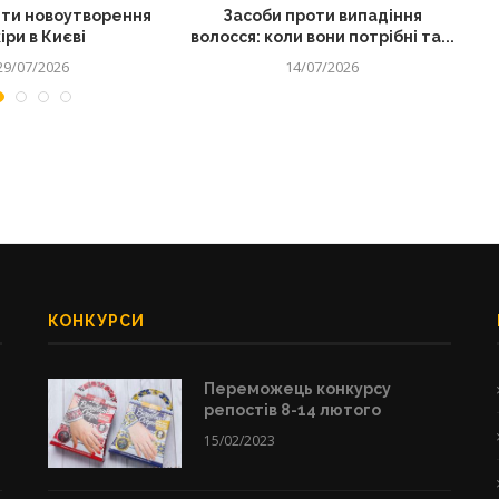
ти новоутворення
Засоби проти випадіння
іри в Києві
волосся: коли вони потрібні та...
29/07/2026
14/07/2026
КОНКУРСИ
Переможець конкурсу
репостів 8-14 лютого
15/02/2023