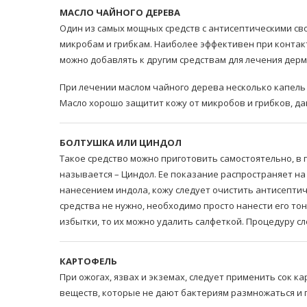
МАСЛО ЧАЙНОГО ДЕРЕВА
Один из самых мощных средств с антисептическими св
микробам и грибкам. Наиболее эффективен при контак
можно добавлять к другим средствам для лечения дерм
При лечении маслом чайного дерева несколько капель
Масло хорошо защитит кожу от микробов и грибков, д
БОЛТУШКА ИЛИ ЦИНДОЛ
Такое средство можно приготовить самостоятельно, в 
называется – Циндол. Ее показание распространяет на
нанесением индола, кожу следует очистить антисепти
средства не нужно, необходимо просто нанести его тон
избытки, то их можно удалить салфеткой. Процедуру сл
КАРТОФЕЛЬ
При ожогах, язвах и экземах, следует применить сок 
веществ, которые не дают бактериям размножаться и п