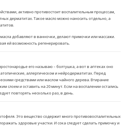
ойствами, активно противостоит воспалительным процессам,
тных дерматитах. Такое масло можно наносить отдельно, а
атитов.
 масла добавляют в ванночки, делают примочки или массажи.
авая ей возможность регенерировать.
простонародье его называю – болтушка, а вот в аптеках оно
 атопические, аллергическом и нейродерматитах. Перед
ческими средствами или маслом чайного дерева. Втирание
ким слоем и оставить на 20 минут. Если на воспалении остались
едует повторять несколько раз, в день.
картофеля. Это вещество содержит много противовоспалительных
оражать здоровые участки. И сока следует сделать примочку и