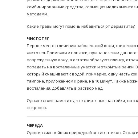
комбинированные средства, совмещая медикаментозн
методами.
Какие травы могут помочь избавиться от дерматита?
ЧИСТОТЕЛ
Первое место в лечении заболеваний кожи, снижению 
равильно принимать
чистотел. Примочки и повязки, при нанесении данного 
Лікарі назвали 
льна: никакого кипятка
поврежденную кожу, а остатки образуют пленку, отра
коронавірусу в
и...
попадать на воспаленные участки и открытые ранки. В
14/Бер/2020
30/Січ/2021
который смешивают с водой, примерно, одну часть сок
тампоне, приложенном к ране, на 10 минут. Также мож
воспаления, добавлять в раствор мед.
Однако стоит заметить, что спиртовые настойки, ни в
покровов.
ЧЕРЕДА
Один из сильнейших природный антисептиков. Отвар и