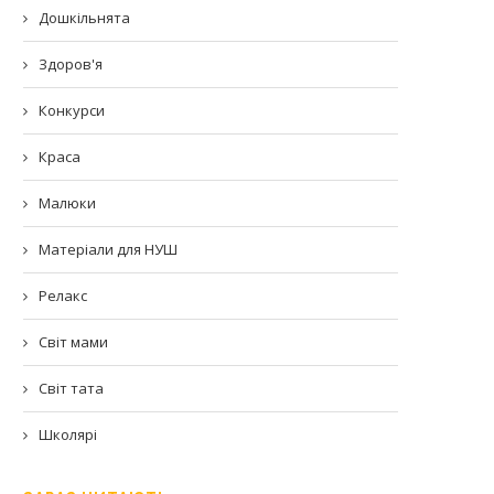
Дошкільнята
Здоров'я
Конкурси
Краса
Малюки
Матеріали для НУШ
Релакс
Світ мами
Світ тата
Школярі