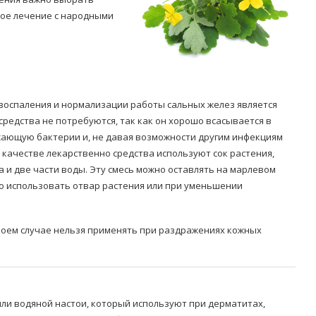
ое лечение с народными
воспаления и нормализации работы сальных желез является
Попробуйте рецепт
средства не потребуются, так как он хорошо всасывается в
симптоми
легендарного супа доктора
жающую бактерии и, не давая возможности другим инфекциям
 дітей
Моро, который без...
 качестве лекарственно средства используют сок растения,
08/Січ/2021
а и две части воды. Эту смесь можно оставлять на марлевом
но использовать отвар растения или при уменьшении
 коем случае нельзя применять при раздражениях кожных
ли водяной настои, который используют при дерматитах,