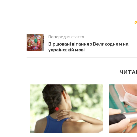
0
Попередня стаття
Віршовані вітання з Великоднем на
українській мові
ЧИТА