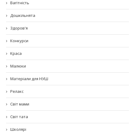
Вагітність
Дошкільнята
Здоров'я
Конкурси
Краса
Малюки
Матеріали для НУШ
Релакс
Світ мами
Світ тата
Школярі