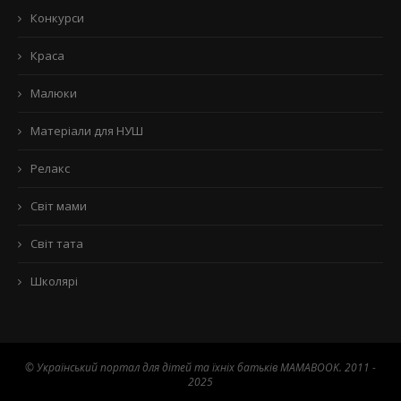
Конкурси
Краса
Малюки
Матеріали для НУШ
Релакс
Світ мами
Світ тата
Школярі
© Український портал для дітей та їхніх батьків MAMABOOK. 2011 -
2025