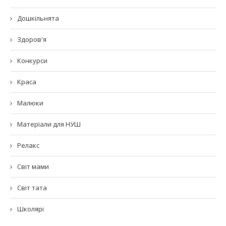
Дошкільнята
Здоров'я
Конкурси
Краса
Малюки
Матеріали для НУШ
Релакс
Світ мами
Світ тата
Школярі