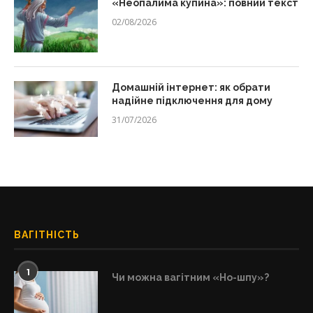
«Неопалима купина»: повний текст
02/08/2026
Домашній інтернет: як обрати
надійне підключення для дому
31/07/2026
ВАГІТНІСТЬ
1
Чи можна вагітним «Но-шпу»?