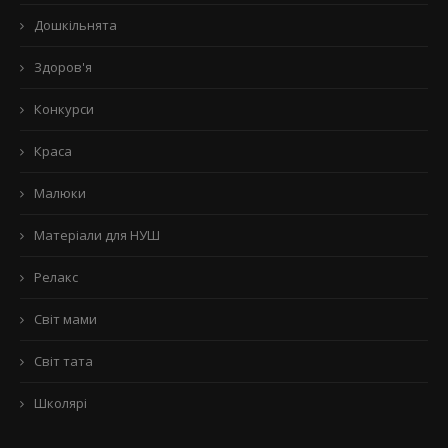
Дошкільнята
Здоров'я
Конкурси
Краса
Малюки
Матеріали для НУШ
Релакс
Світ мами
Світ тата
Школярі