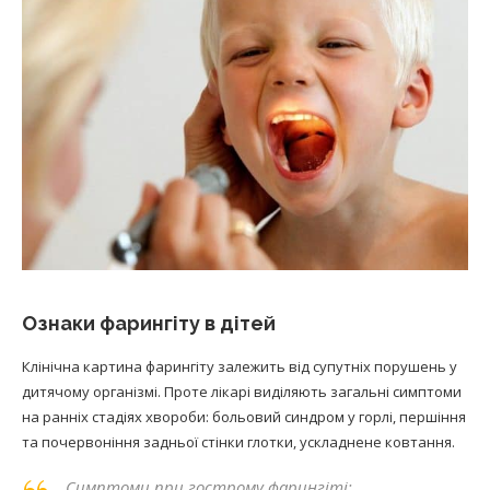
Ознаки фарингіту в дітей
Клінічна картина фарингіту залежить від супутніх порушень у
дитячому організмі. Проте лікарі виділяють загальні симптоми
на ранніх стадіях хвороби: больовий синдром у горлі, першіння
та почервоніння задньої стінки глотки, ускладнене ковтання.
Симптоми при гострому фарингіті: