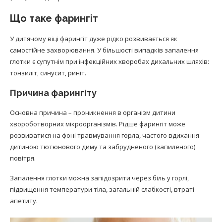
Що таке фарингіт
У дитячому віці фарингіт дуже рідко розвивається як
самостійне захворювання. У більшості випадків запалення
глотки є супутнім при інфекційних хворобах дихальних шляхів:
тонзиліт, синусит, риніт.
Причина фарингіту
Основна причина – проникнення в організм дитини
хвороботворних мікроорганізмів. Рідше фарингіт може
розвиватися на фоні травмування горла, частого вдихання
дитиною тютюнового диму та забрудненого (запиленого)
повітря.
Запалення глотки можна запідозрити через біль у горлі,
підвищення температури тіла, загальній слабкості, втраті
апетиту.