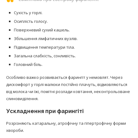
Сухість у горлі.
Осиплість голосу.
Поверхневий сухий кашель.
Збільшення лімфатичних вузлів.
Підвищення температури тіла.
Загальна слабкість, сонливість.
Головний біль.
Особливо важко розвивається фарингіт у немовлят. Через
дискомфорт у горлі малюки постійно плачуть, відмовляються
від молока чи їжі, помітні розлади ковтання, неконтрольоване
слиновиділення.
Ускладнення при фарингіті
Розрізняють катаральну, атрофічну та гіпертрофічну форми
хвороби.