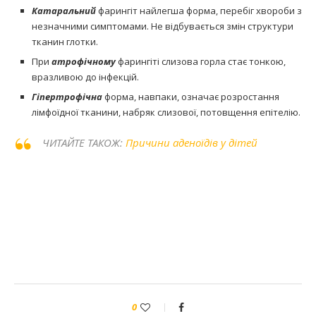
Катаральний
фарингіт найлегша форма, перебіг хвороби з
незначними симптомами. Не відбувається змін структури
тканин глотки.
При
атрофічному
фарингіті слизова горла стає тонкою,
вразливою до інфекцій.
Гіпертрофічна
форма, навпаки, означає розростання
лімфоїдної тканини, набряк слизової, потовщення епітелію.
ЧИТАЙТЕ ТАКОЖ:
Причини аденоїдів у дітей
0