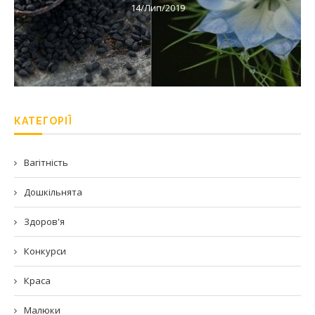
14/Лип/2019
КАТЕГОРІЇ
Вагітність
Дошкільнята
Здоров'я
Конкурси
Краса
Малюки