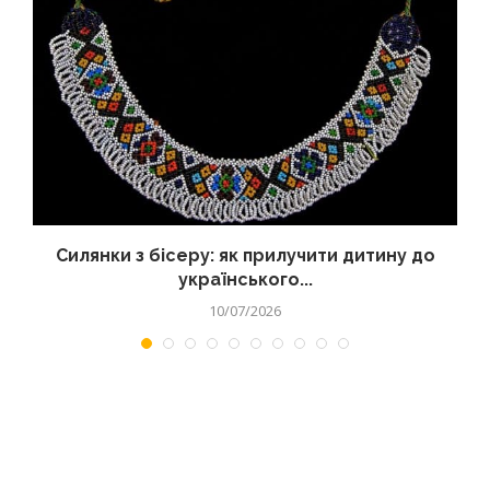
Силянки з бісеру: як прилучити дитину до
українського...
10/07/2026