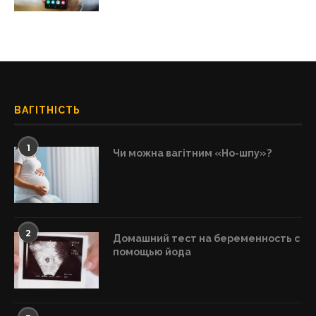
ВАГІТНІСТЬ
1
Чи можна вагітним «Но-шпу»?
2
Домашний тест на беременность с
помощью йода