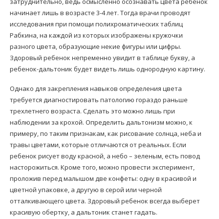
затруднительно, ведь осмысленно осознавать цвета ребенок
начинает лишь в возрасте 3-4 лет. Тогда врачи проводят
исследования при помощи полихроматических таблиц
Рабкина, на каждой из которых изображены кружочки
разного цвета, образующие некие фигуры или цифры.
Здоровый ребенок непременно увидит в таблице букву, а
ребенок-дальтоник будет видеть лишь однородную картину.
Однако для закрепления навыков определения цвета
требуется диагностировать патологию гораздо раньше
трехлетнего возраста. Сделать это можно лишь при
наблюдении за крохой. Определить дальтонизм можно, к
примеру, по таким признакам, как рисование солнца, неба и
травы цветами, которые отличаются от реальных. Если
ребенок рисует воду красной, а небо – зеленым, есть повод
насторожиться. Кроме того, можно провести эксперимент,
проложив перед малышом две конфеты: одну в красивой и
цветной упаковке, а другую в серой или черной
отталкивающего цвета. Здоровый ребенок всегда выберет
красивую обертку, а дальтоник станет гадать.