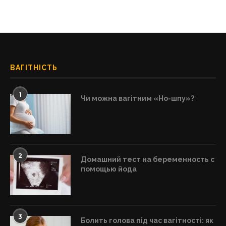
ВАГІТНІСТЬ
1
Чи можна вагітним «Но-шпу»?
2
Домашний тест на беременность с
помощью йода
3
Болить голова під час вагітності: як