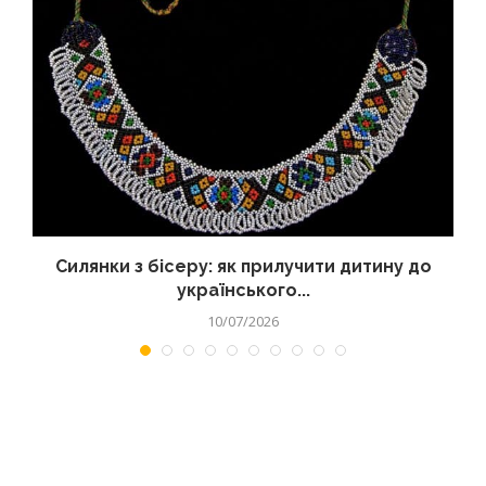
Силянки з бісеру: як прилучити дитину до
українського...
10/07/2026