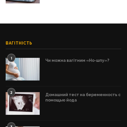
ВАГІТНІСТЬ
1
Чи можна вагітним «Но-шпу»?
2
Домашний тест на беременность с
помощью йода
3