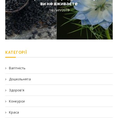
ви не вживаєте
14/Лип/2019
КАТЕГОРІЇ
Вагітність
Дошкільнята
Здоров'я
Конкурси
Краса