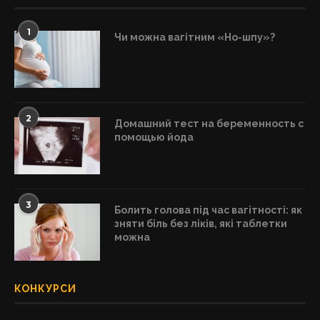
1
Чи можна вагітним «Но-шпу»?
2
Домашний тест на беременность с
помощью йода
3
Болить голова під час вагітності: як
зняти біль без ліків, які таблетки
можна
КОНКУРСИ