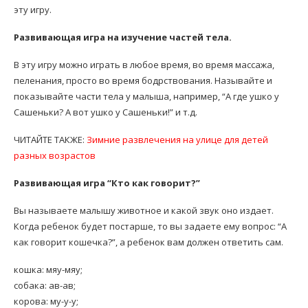
эту игру.
Развивающая игра на изучение частей тела.
В эту игру можно играть в любое время, во время массажа,
пеленания, просто во время бодрствования. Называйте и
показывайте части тела у малыша, например, “А где ушко у
Сашеньки? А вот ушко у Сашеньки!” и т.д.
ЧИТАЙТЕ ТАКЖЕ:
Зимние развлечения на улице для детей
разных возрастов
Развивающая игра “Кто как говорит?”
Вы называете малышу животное и какой звук оно издает.
Когда ребенок будет постарше, то вы задаете ему вопрос: “А
как говорит кошечка?”, а ребенок вам должен ответить сам.
кошка: мяу-мяу;
собака: ав-ав;
корова: му-у-у;