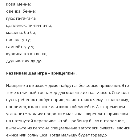
коза: ме-е-е;
овечка: бе-е-е;
гусь: га-га-га-га;
цыплёнок: пи-пи-пи-пи;
машина: би-би;
поезд: ту-ту;
самолёт: у-у-у;
курочка: ко-ко-ко-ко;
дудочка: ду-ду-ду.
Развивающая игра «Прищепки».
Наверняка в каждом доме найдутся бельевые прищепки. Это
тоже отличный тренажер для маленьких пальчиков. Сначала
пусть ребенок пробует прищепливать их к чему-то плоскому,
например, к картонке или широкой линейке. А со временем
усложните задачу: попросите малыша закреплять прищепки
на натянутой веревочке. Чтобы ребенку было интереснее,
вырежьте из картона специальные заготовки силуэты елочки,
ежика или солнышка. Тогда малышу будет гораздо