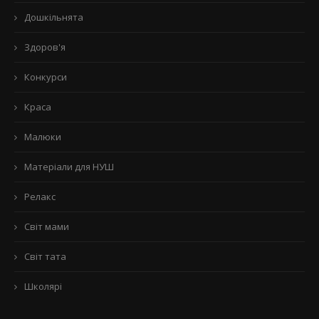
Дошкільнята
Здоров'я
Конкурси
Краса
Малюки
Матеріали для НУШ
Релакс
Світ мами
Світ тата
Школярі