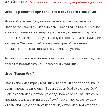
ЧИТАЙТЕ ТАКЖЕ:
5 простых и полезных игр для ребенка до 3 лет
Игра на развитие зрительного и слухового внимания.
Для этой игры необходима звонкая и яркая погремушка.
Потрясите игрушкой, чтобы малыш обратил на нее внимание,
а затем отведите погремушку в сторону и снова потрусите,
ребенок должен повернуть голову в сторону звука и найти ее
взглядом. Так повторяйте несколько раз. Обязательно
хвалите своего малыша за его маленькие успехи.
Эта игра так же способствует укреплению глазных мышц, что
является профилактикой косоглазия у малышей.
Игра “Баран бух!”
Очень любимая игра у малышей. Взрослый берет ребенка на
руки и произносит слова: “Баран, баран бух!”. Но слове “бух”
нужно своим лбом дотронуться до лобика ребенка. Уже с 5-6
месяцев малыш сам на слово “бух” наклоняют свою головку,
чтобы стукнуться лбом со взрослым, который с ним играет в