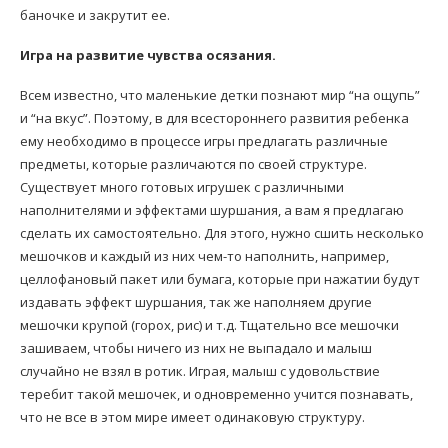
баночке и закрутит ее.
Игра на развитие чувства осязания.
Всем известно, что маленькие детки познают мир “на ощупь”
и “на вкус”. Поэтому, в для всестороннего развития ребенка
ему необходимо в процессе игры предлагать различные
предметы, которые различаются по своей структуре.
Существует много готовых игрушек с различными
наполнителями и эффектами шуршания, а вам я предлагаю
сделать их самостоятельно. Для этого, нужно сшить несколько
мешочков и каждый из них чем-то наполнить, например,
целлофановый пакет или бумага, которые при нажатии будут
издавать эффект шуршания, так же наполняем другие
мешочки крупой (горох, рис) и т.д. Тщательно все мешочки
зашиваем, чтобы ничего из них не выпадало и малыш
случайно не взял в ротик. Играя, малыш с удовольствие
теребит такой мешочек, и одновременно учится познавать,
что не все в этом мире имеет одинаковую структуру.