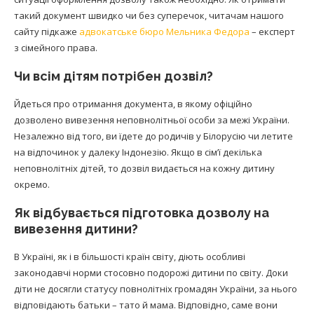
такий документ швидко чи без суперечок, читачам нашого
сайту підкаже
адвокатське бюро Мельника Федора
– експерт
з сімейного права.
Чи всім дітям потрібен дозвіл?
Йдеться про отримання документа, в якому офіційно
дозволено вивезення неповнолітньої особи за межі України.
Незалежно від того, ви їдете до родичів у Білорусію чи летите
на відпочинок у далеку Індонезію. Якщо в сім’ї декілька
неповнолітніх дітей, то дозвіл видається на кожну дитину
окремо.
Як відбувається підготовка дозволу на
вивезення дитини?
В Україні, як і в більшості країн світу, діють особливі
законодавчі норми стосовно подорожі дитини по світу. Доки
діти не досягли статусу повнолітніх громадян України, за нього
відповідають батьки – тато й мама. Відповідно, саме вони