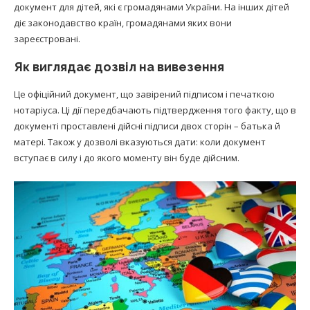
документ для дітей, які є громадянами України. На інших дітей
діє законодавство країн, громадянами яких вони
зареєстровані.
Як виглядає дозвіл на вивезення
Це офіційний документ, що завірений підписом і печаткою
нотаріуса. Ці дії передбачають підтвердження того факту, що в
документі проставлені дійсні підписи двох сторін – батька й
матері. Також у дозволі вказуються дати: коли документ
вступає в силу і до якого моменту він буде дійсним.