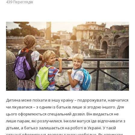
439
Переглядів
Дитина може поїхати в іншу країну – подорожувати, навчатися
чи лікуватися – з одним із батьків лише зі згодою іншого. Для
цього оформлюється спеціальний дозвіл. Він видається не
лише парам, які розлучилися. Інколи матуся їде відпочивати з
дітьми, а батько залишається на роботі в Україні. У такій
ситуації оформлення дозволу також необхідно. Як отримати