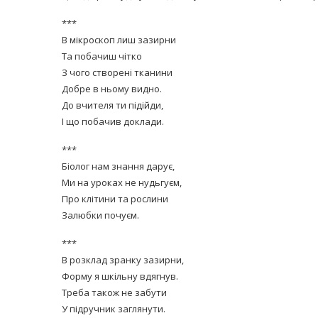
***
В мікроскоп лиш зазирни
Та побачиш чітко
З чого створені тканини
Добре в ньому видно.
До вчителя ти підійди,
равильно принимать
І що побачив доклади.
Лікарі назвали 
льна: никакого кипятка
коронавірусу в
и...
***
14/Бер/2020
Біолог нам знання дарує,
30/Січ/2021
Ми на уроках не нудьгуєм,
Про клітини та рослини
Залюбки почуєм.
***
В розклад зранку зазирни,
Форму я шкільну вдягнув.
Треба також не забути
У підручник заглянути.