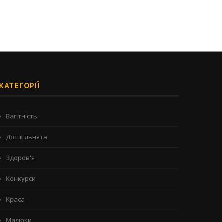
КАТЕГОРІЇ
Вагітність
Дошкільнята
Здоров'я
Конкурси
Краса
Малюки