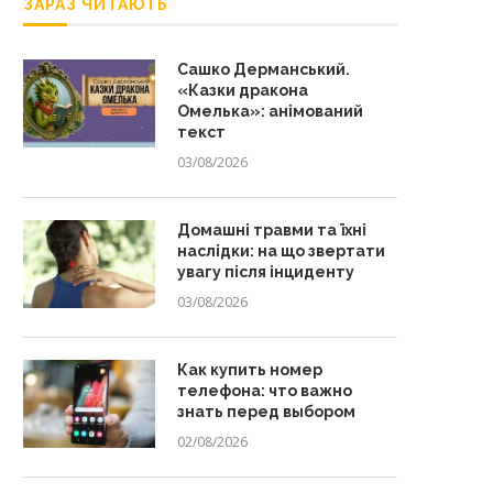
ЗАРАЗ ЧИТАЮТЬ
Сашко Дерманський.
«Казки дракона
Омелька»: анімований
текст
03/08/2026
Домашні травми та їхні
наслідки: на що звертати
увагу після інциденту
03/08/2026
Как купить номер
телефона: что важно
знать перед выбором
02/08/2026