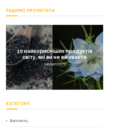
РАДИМО ПРОЧИТАТИ
10 найкорисніших продуктів
Лишай 
світу, які ви не вживаєте
14/Лип/2019
КАТЕГОРІЇ
Вагітність