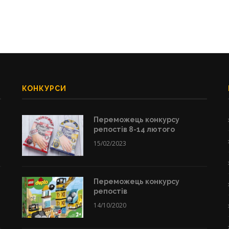
КОНКУРСИ
Переможець конкурсу
репостів 8-14 лютого
15/02/2023
Переможець конкурсу
репостів
14/10/2020