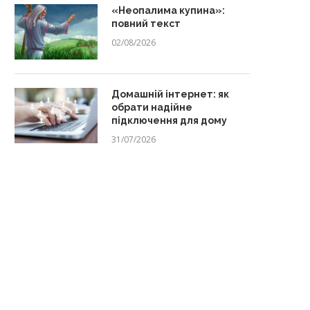
«Неопалима купина»:
повний текст
02/08/2026
Домашній інтернет: як
обрати надійне
підключення для дому
31/07/2026
Вересень 2026: календар
«Чому пес живе коло люди
виховних дат
повний текст
13/07/2026
29/06/2026