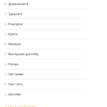
Дошкільнята
Здоров'я
Конкурси
Краса
Малюки
Матеріали для НУШ
Релакс
Світ мами
Світ тата
Школярі