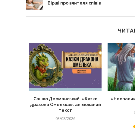
Вірші про вчителя співів
ЧИТА
о матерів
Сашко Дерманський. «Казки
«Неопалим
нців
дракона Омелька»: анімований
текст
03/08/2026