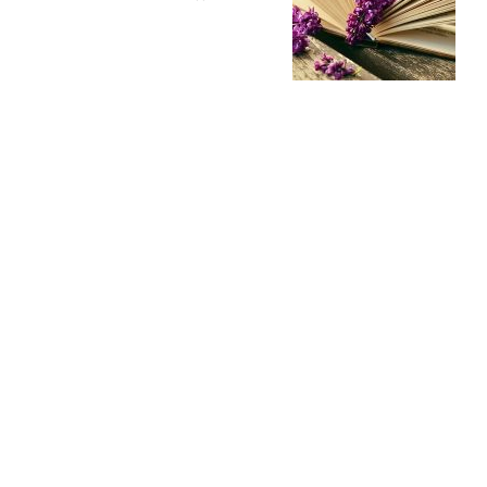
Попробуйте рецепт
симптоми
легендарного супа доктора
 дітей
Моро, который без...
08/Січ/2021