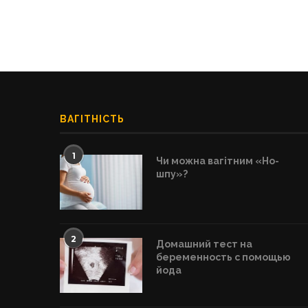
ВАГІТНІСТЬ
1
Чи можна вагітним «Но-
шпу»?
2
Домашний тест на
беременность с помощью
йода