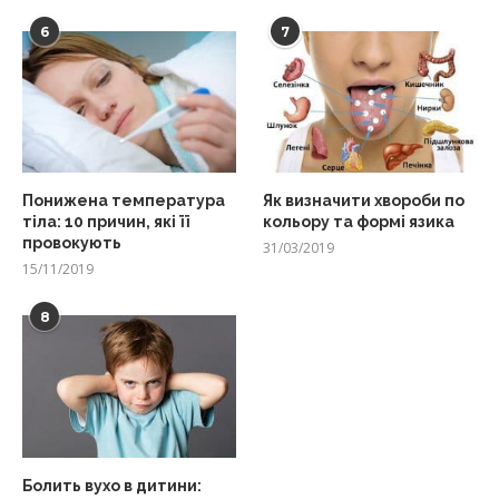
6
7
Понижена температура
Як визначити хвороби по
тіла: 10 причин, які її
кольору та формі язика
провокують
31/03/2019
15/11/2019
8
Болить вухо в дитини: