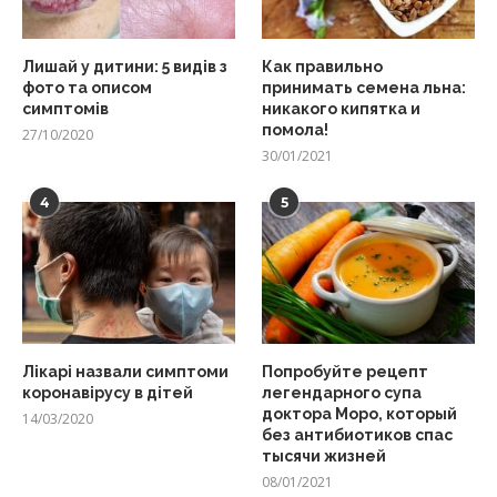
Лишай у дитини: 5 видів з
Как правильно
фото та описом
принимать семена льна:
симптомів
никакого кипятка и
помола!
27/10/2020
30/01/2021
4
5
Лікарі назвали симптоми
Попробуйте рецепт
коронавірусу в дітей
легендарного супа
доктора Моро, который
14/03/2020
без антибиотиков спас
тысячи жизней
08/01/2021