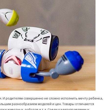
Попробуйте рецепт
симптоми
легендарного супа доктора
 дітей
Моро, который без...
08/Січ/2021
. И родителям совершенно не сложно исполнить мечту ребенка,
большим разнообразием моделей и цен. Товары отличаются
урки животных, роботов и т.д. Среди радиоуправляемых