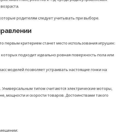
 возраста.
 которые родителям следует учитывать при выборе.
правлении
 то первым критерием станет место использования игрушек:
та которых подходит идеально ровная поверхность пола или
ласс моделей позволяет устраивать настоящие гонки на
. Универсальным типом считаются электрические моторы,
е, мощности и скорости товаров. Достоинствами такого
омещении;