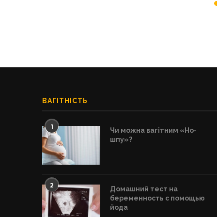
ВАГІТНІСТЬ
1
Чи можна вагітним «Но-
шпу»?
2
Домашний тест на
беременность с помощью
йода