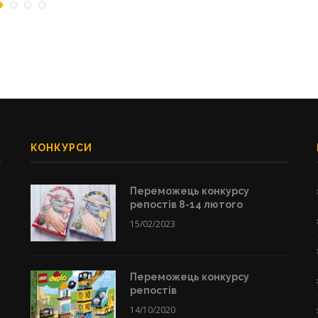
КОНКУРСИ
Переможець конкурсу
репостів 8-14 лютого
15/02/2023
Переможець конкурсу
репостів
14/10/2020