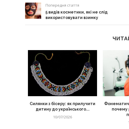
Попередня стаття
5 видів косметики, які не слід
використовувати взимку
ЧИТА
 корисний
Силянки з бісеру: як прилучити
Фонематиче
для дітей
дитину до українського...
почему 
п
10/07/2026