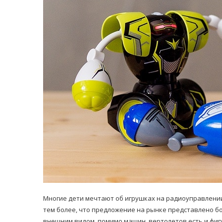
равильно принимать
Лікарі назвали 
льна: никакого кипятка
коронавірусу в
и...
14/Бер/2020
30/Січ/2021
Многие дети мечтают об игрушках на радиоуправлении
тем более, что предложение на рынке представлено 
внешним видом, помимо машин, вертолетов есть и фиг