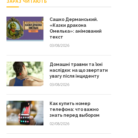
ЗАРАЗ ЧИТАЮТЬ
Сашко Дерманський.
«Казки дракона
Омелька»: анімований
текст
03/08/2026
Домашні травми та їхні
наслідки: на що звертати
увагу після інциденту
03/08/2026
Как купить номер
телефона: что важно
знать перед выбором
02/08/2026