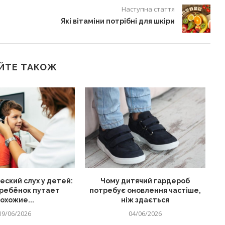
Наступна стаття
Які вітаміни потрібні для шкіри
ЙТЕ ТАКОЖ
ский слух у детей:
Чому дитячий гардероб
Як
ребёнок путает
потребує оновлення частіше,
охожие...
ніж здається
19/06/2026
04/06/2026