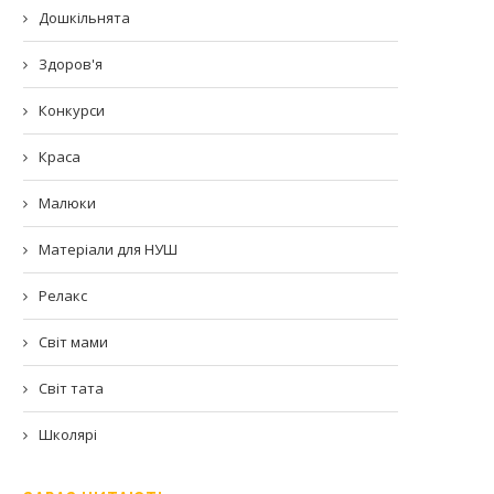
Дошкільнята
Здоров'я
Конкурси
Краса
Малюки
Матеріали для НУШ
Релакс
Світ мами
Світ тата
Школярі