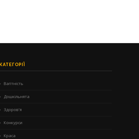
КАТЕГОРІЇ
Вагітність
Дошкільнята
Здоров'я
Конкурси
Краса