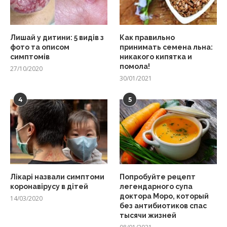
Лишай у дитини: 5 видів з
Как правильно
фото та описом
принимать семена льна:
симптомів
никакого кипятка и
помола!
27/10/2020
30/01/2021
4
5
Лікарі назвали симптоми
Попробуйте рецепт
коронавірусу в дітей
легендарного супа
доктора Моро, который
14/03/2020
без антибиотиков спас
тысячи жизней