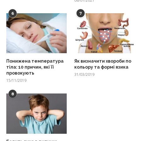
08/01/2021
6
7
Понижена температура
Як визначити хвороби по
тіла: 10 причин, які її
кольору та формі язика
провокують
31/03/2019
15/11/2019
8