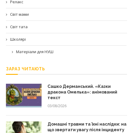
Релакс
Світ мами
Світ тата
Школярі
Матеріали для НУШ
ЗАРАЗ ЧИТАЮТЬ
Сашко Дерманський. «Казки
дракона Омелька»: анімований
текст
03/08/2026
Домашні травми та їхні наслідки: на
що звертати увагу після інциденту