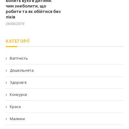
Болить вухо в дитини:
чим знеболити, що
робити та як обійтися без
ліків
26/06/2019
КАТЕГОРІЇ
Вагітність
Дошкільнята
Здоров'я
Конкурси
Краса
Малюки