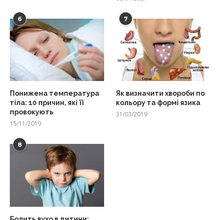
6
7
Понижена температура
Як визначити хвороби по
тіла: 10 причин, які її
кольору та формі язика
провокують
31/03/2019
15/11/2019
8
Болить вухо в дитини: