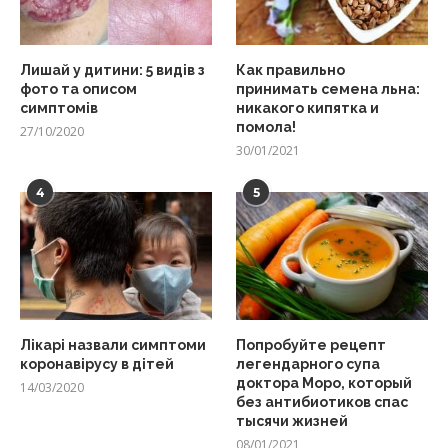
Лишай у дитини: 5 видів з
Как правильно
фото та описом
принимать семена льна:
симптомів
никакого кипятка и
помола!
27/10/2020
30/01/2021
4
5
Лікарі назвали симптоми
Попробуйте рецепт
коронавірусу в дітей
легендарного супа
доктора Моро, который
14/03/2020
без антибиотиков спас
тысячи жизней
08/01/2021