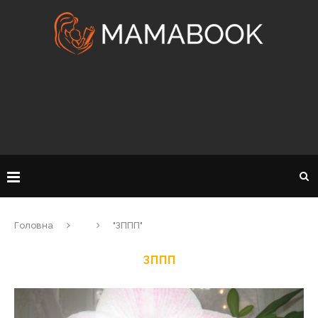
Головна
"ЗППП"
ЗППП