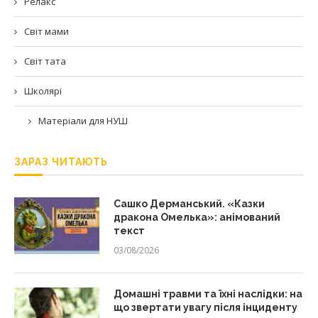
Релакс
Світ мами
Світ тата
Школярі
Матеріали для НУШ
ЗАРАЗ ЧИТАЮТЬ
Сашко Дерманський. «Казки
дракона Омелька»: анімований
текст
03/08/2026
Домашні травми та їхні наслідки: на
що звертати увагу після інциденту