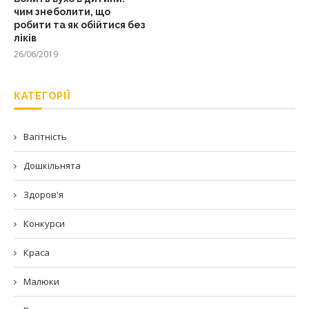
чим знеболити, що
робити та як обійтися без
ліків
26/06/2019
КАТЕГОРІЇ
Вагітність
Дошкільнята
Здоров'я
Конкурси
Краса
Малюки